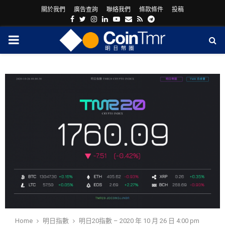
關於我們
廣告查詢
聯絡我們
條款條件
投稿
Facebook
Twitter
Instagram
Linkedin
Youtube
Email
Rss
Telegram
PRIMARY
MENU
ram
Home
明日指數
明日20指數 – 2020 年 10 月 26 日 4:00 pm