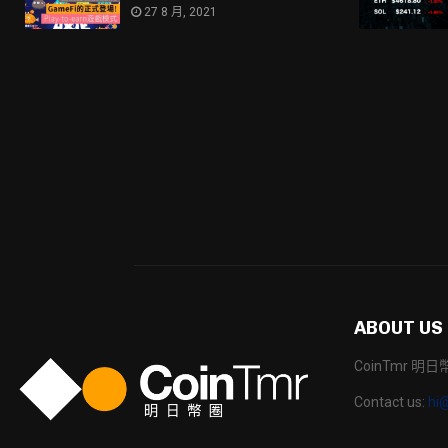
27 8 月, 2021
ABOUT US
CoinTmr 
Contact us:
hi