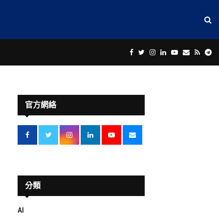
Facebook
Twitter
Instagram
Linkedin
Youtube
Email
Rss
Te
官方網絡
分類
AI