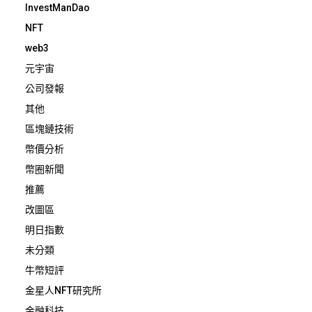
InvestManDao
NFT
web3
元宇宙
公司發報
其他
區塊鏈技術
幣價分析
幣圈新聞
推薦
改圖區
明日指數
未分類
牛幣短評
金星人NFT研究所
金融科技