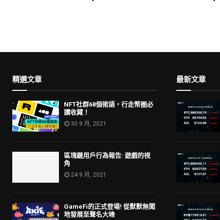
精選文章
最新文章
NFT社群68個術語，行走幣圈必
讀收藏！
30 9 月, 2021
區塊鏈用戶行為報告: 遊戲的視
角
24 9 月, 2021
GameFi的正式登場! 從默默無聞
地發展至聲名大噪