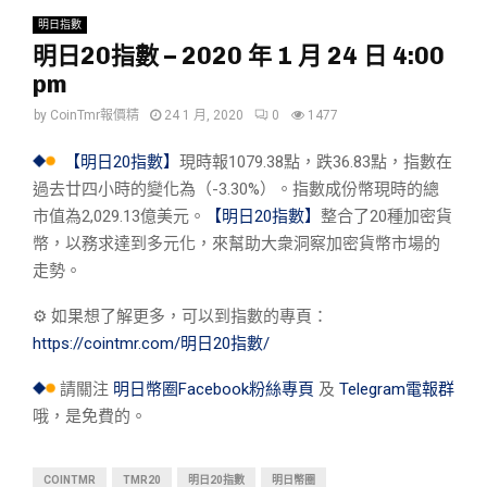
明日指數
明日20指數 – 2020 年 1 月 24 日 4:00
pm
by
CoinTmr報價精
24 1 月, 2020
0
1477
【明日20指數】
現時報1079.38點，跌36.83點，指數在
過去廿四小時的變化為（-3.30%）。指數成份幣現時的總
市值為2,029.13億美元。
【明日20指數】
整合了20種加密貨
幣，以務求達到多元化，來幫助大衆洞察加密貨幣市場的
走勢。
⚙︎ 如果想了解更多，可以到指數的專頁：
https://cointmr.com/明日20指數/
請關注
明日幣圈Facebook粉絲專頁
及
Telegram電報群
哦，是免費的。
COINTMR
TMR20
明日20指數
明日幣圈