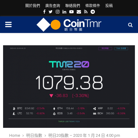
關於我們
廣告查詢
聯絡我們
條款條件
投稿
Facebook
Twitter
Instagram
Linkedin
Youtube
Email
Rss
Telegram
PRIMARY
MENU
ram
Home
明日指數
明日20指數 – 2020 年 1 月 24 日 4:00 pm