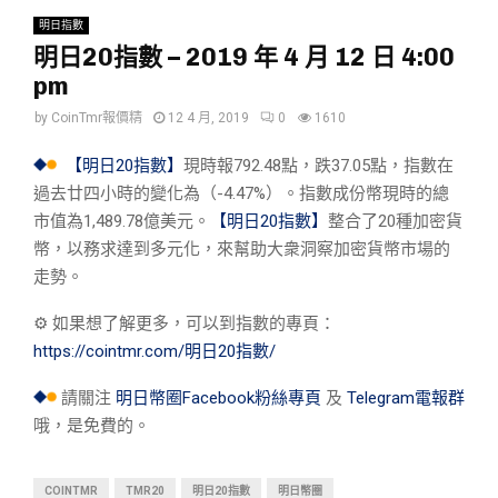
明日指數
明日20指數 – 2019 年 4 月 12 日 4:00
pm
by
CoinTmr報價精
12 4 月, 2019
0
1610
【明日20指數】
現時報792.48點，跌37.05點，指數在
過去廿四小時的變化為（-4.47%）。指數成份幣現時的總
市值為1,489.78億美元。
【明日20指數】
整合了20種加密貨
幣，以務求達到多元化，來幫助大衆洞察加密貨幣市場的
走勢。
⚙︎ 如果想了解更多，可以到指數的專頁：
https://cointmr.com/明日20指數/
請關注
明日幣圈Facebook粉絲專頁
及
Telegram電報群
哦，是免費的。
COINTMR
TMR20
明日20指數
明日幣圈