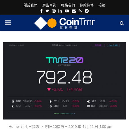
關於我們
廣告查詢
聯絡我們
條款條件
投稿
Facebook
Twitter
Instagram
Linkedin
Youtube
Email
Rss
Telegram
PRIMARY
MENU
ram
Home
明日指數
明日20指數 – 2019 年 4 月 12 日 4:00 pm