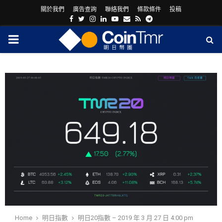
關於我們
廣告查詢
聯絡我們
條款條件
投稿
Facebook
Twitter
Instagram
Linkedin
Youtube
Email
Rss
Telegram
PRIMARY
MENU
ram
Home
明日指數
明日20指數 – 2019 年 3 月 27 日 4:00 pm