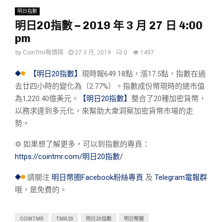
明日指數
明日20指數 – 2019 年 3 月 27 日 4:00
pm
by
CoinTmr報價精
27 3 月, 2019
0
1497
【明日20指數】
現時報649.18點，漲17.5點，指數在過
去廿四小時的變化為（2.77%）。指數成份幣現時的總市值
為1,220.40億美元。
【明日20指數】
整合了20種加密貨幣，
以務求達到多元化，來幫助大衆洞察加密貨幣市場的走
勢。
⚙︎ 如果想了解更多，可以到指數的專頁：
https://cointmr.com/明日20指數/
請關注
明日幣圈Facebook粉絲專頁
及
Telegram電報群
哦，是免費的。
COINTMR
TMR20
明日20指數
明日幣圈