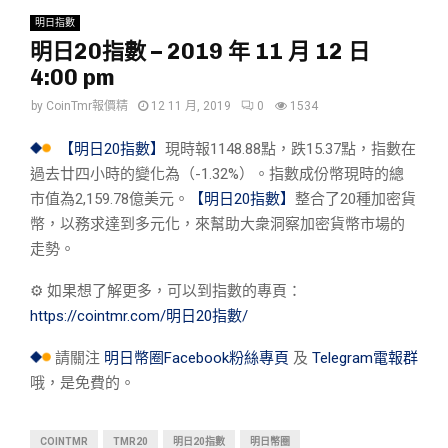
明日指數
明日20指數 – 2019 年 11 月 12 日
4:00 pm
by
CoinTmr報價精
12 11 月, 2019
0
1534
【明日20指數】
現時報1148.88點，跌15.37點，指數在
過去廿四小時的變化為（-1.32%）。指數成份幣現時的總
市值為2,159.78億美元。
【明日20指數】
整合了20種加密貨
幣，以務求達到多元化，來幫助大衆洞察加密貨幣市場的
走勢。
⚙︎ 如果想了解更多，可以到指數的專頁：
https://cointmr.com/明日20指數/
請關注
明日幣圈Facebook粉絲專頁
及
Telegram電報群
哦，是免費的。
COINTMR
TMR20
明日20指數
明日幣圈