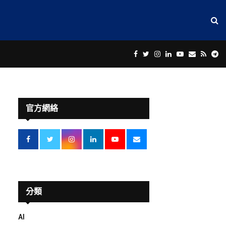
Facebook
Twitter
Instagram
Linkedin
Youtube
Email
Rss
Te
官方網絡
分類
AI