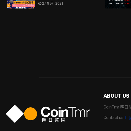
27 8 月, 2021
ABOUT US
CoinTmr 
Contact us:
hi