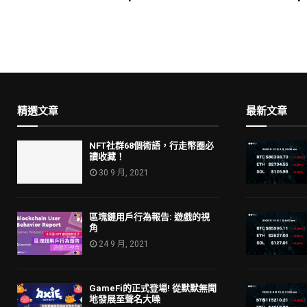
精選文章
最新文章
NFT社群68個術語，行走幣圈必
讀收藏！
30 9 月, 2021
區塊鏈用戶行為報告: 遊戲的視
角
24 9 月, 2021
GameFi的正式登場! 從默默無聞
地發展至聲名大噪