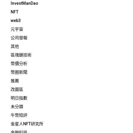
InvestManDao
NFT
web3
元宇宙
公司發報
其他
區塊鏈技術
幣價分析
幣圈新聞
推薦
改圖區
明日指數
未分類
牛幣短評
金星人NFT研究所
金融科技