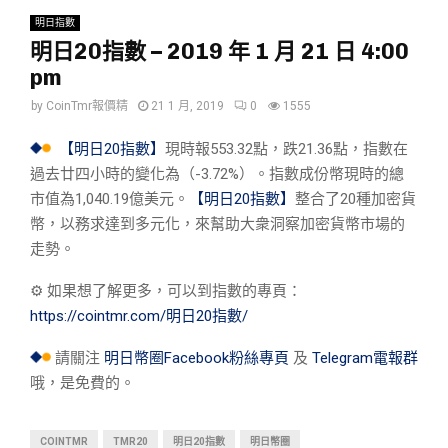
明日指數
明日20指數 – 2019 年 1 月 21 日 4:00
pm
by
CoinTmr報價精
21 1 月, 2019
0
1555
【明日20指數】
現時報553.32點，跌21.36點，指數在
過去廿四小時的變化為（-3.72%）。指數成份幣現時的總
市值為1,040.19億美元。
【明日20指數】
整合了20種加密貨
幣，以務求達到多元化，來幫助大衆洞察加密貨幣市場的
走勢。
⚙︎ 如果想了解更多，可以到指數的專頁：
https://cointmr.com/明日20指數/
請關注
明日幣圈Facebook粉絲專頁
及
Telegram電報群
哦，是免費的。
COINTMR
TMR20
明日20指數
明日幣圈