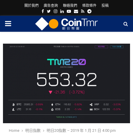
關於我們
廣告查詢
聯絡我們
條款條件
投稿
Facebook
Twitter
Instagram
Linkedin
Youtube
Email
Rss
Telegram
PRIMARY
MENU
ram
Home
明日指數
明日20指數 – 2019 年 1 月 21 日 4:00 pm