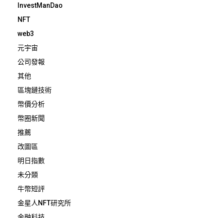
InvestManDao
NFT
web3
元宇宙
公司發報
其他
區塊鏈技術
幣價分析
幣圈新聞
推薦
改圖區
明日指數
未分類
牛幣短評
金星人NFT研究所
金融科技