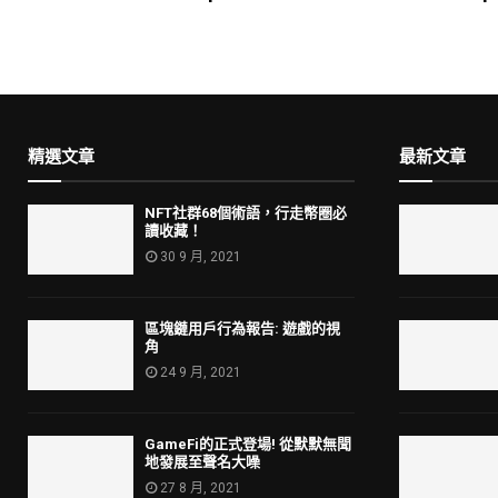
精選文章
最新文章
NFT社群68個術語，行走幣圈必
讀收藏！
30 9 月, 2021
區塊鏈用戶行為報告: 遊戲的視
角
24 9 月, 2021
GameFi的正式登場! 從默默無聞
地發展至聲名大噪
27 8 月, 2021