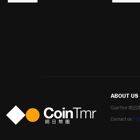
ABOUT US
CoinTmr 
Contact us:
hi