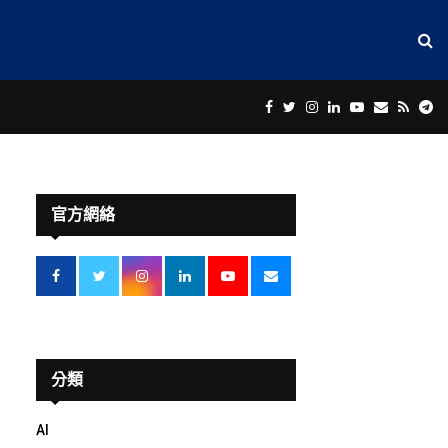
Facebook
Twitter
Instagram
Linkedin
Youtube
Email
Rss
Te
官方網絡
分類
AI