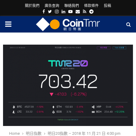
關於我們
廣告查詢
聯絡我們
條款條件
投稿
Facebook
Twitter
Instagram
Linkedin
Youtube
Email
Rss
Telegram
PRIMARY
MENU
ram
Home
明日指數
明日20指數 – 2018 年 11 月 21 日 4:00 pm