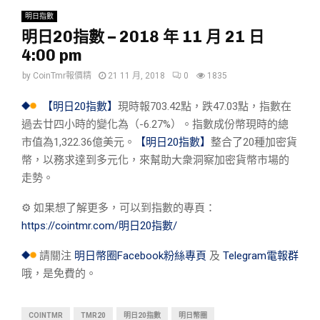
明日指數
明日20指數 – 2018 年 11 月 21 日
4:00 pm
by
CoinTmr報價精
21 11 月, 2018
0
1835
【明日20指數】
現時報703.42點，跌47.03點，指數在
過去廿四小時的變化為（-6.27%）。指數成份幣現時的總
市值為1,322.36億美元。
【明日20指數】
整合了20種加密貨
幣，以務求達到多元化，來幫助大衆洞察加密貨幣市場的
走勢。
⚙︎ 如果想了解更多，可以到指數的專頁：
https://cointmr.com/明日20指數/
請關注
明日幣圈Facebook粉絲專頁
及
Telegram電報群
哦，是免費的。
COINTMR
TMR20
明日20指數
明日幣圈