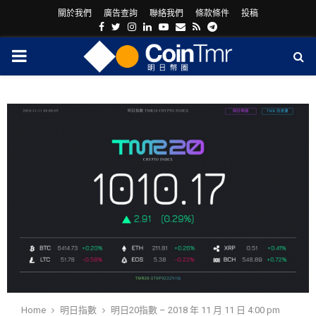
關於我們
廣告查詢
聯絡我們
條款條件
投稿
Facebook
Twitter
Instagram
Linkedin
Youtube
Email
Rss
Telegram
PRIMARY
MENU
ram
Home
明日指數
明日20指數 – 2018 年 11 月 11 日 4:00 pm