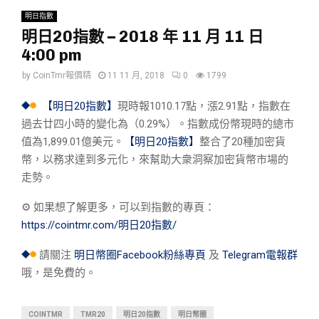
明日指數
明日20指數 – 2018 年 11 月 11 日
4:00 pm
by
CoinTmr報價精
11 11 月, 2018
0
1799
【明日20指數】
現時報1010.17點，漲2.91點，指數在
過去廿四小時的變化為（0.29%）。指數成份幣現時的總市
值為1,899.01億美元。
【明日20指數】
整合了20種加密貨
幣，以務求達到多元化，來幫助大衆洞察加密貨幣市場的
走勢。
⚙︎ 如果想了解更多，可以到指數的專頁：
https://cointmr.com/明日20指數/
請關注
明日幣圈Facebook粉絲專頁
及
Telegram電報群
哦，是免費的。
COINTMR
TMR20
明日20指數
明日幣圈