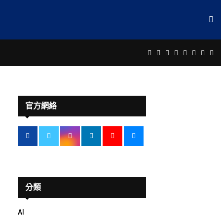
Facebook
Twitter
Instagram
Linkedin
Youtube
Email
Rss
Te
官方網絡
分類
AI