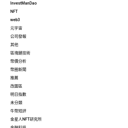
InvestManDao
NFT
web3
元宇宙
公司發報
其他
區塊鏈技術
幣價分析
幣圈新聞
推薦
改圖區
明日指數
未分類
牛幣短評
金星人NFT研究所
金融科技