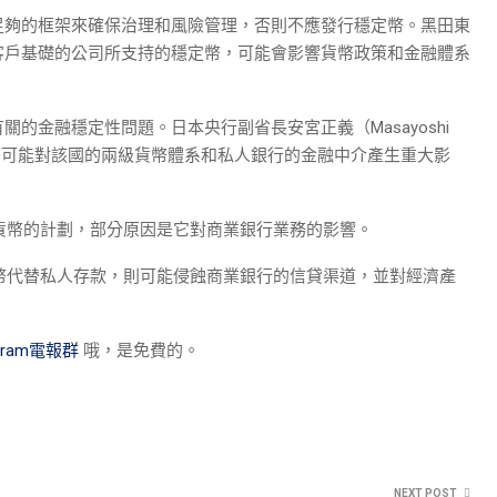
足夠的框架來確保治理和風險管理，否則不應發行穩定幣。黑田東
客戶基礎的公司所支持的穩定幣，可能會影響貨幣政策和金融體系
的金融穩定性問題。日本央行副省長安宮正義（Masayoshi
數字貨幣可能對該國的兩級貨幣體系和私人銀行的金融中介產生重大影
字貨幣的計劃，部分原因是它對商業銀行業務的影響。
字貨幣代替私人存款，則可能侵蝕商業銀行的信貸渠道，並對經濟產
egram電報群
哦，是免費的。
NEXT POST