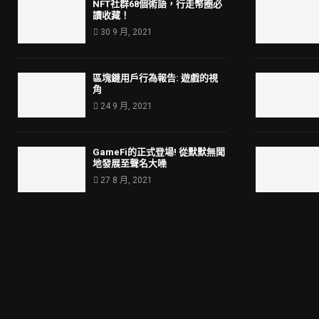
NFT社群68個術語，行走幣圈必
讀收藏！
30 9 月, 2021
區塊鏈用戶行為報告: 遊戲的視
角
24 9 月, 2021
GameFi的正式登場! 從默默無聞
地發展至聲名大噪
27 8 月, 2021