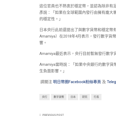
這位官員也不熱衷於穩定幣，並認為除非有
彥說：「如果在全球範圍內發行由擁有龐大
的穩定性。」
日本央行此前還提出了與數字貨幣和穩定幣有關
Amamiya）在2018年4月表示，發行
響。
Amamiya最近表示，央行目前暫無發行數
Amamiya當時說：「如果中央銀行的數
生負面影響。」
請關注
明日幣圈Facebook粉絲專頁
及
Tel
央行
數字貨幣
日本
研究
行長
PREVIOUS POST