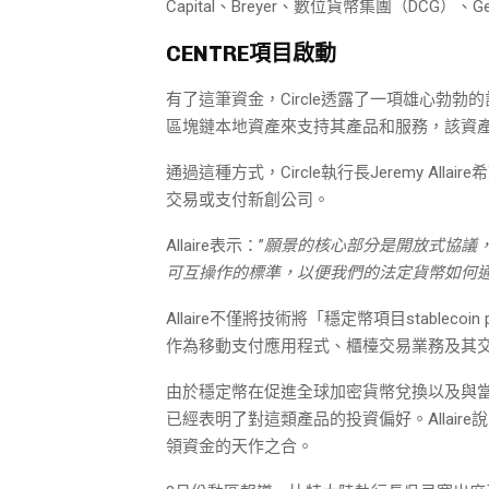
Capital、Breyer、數位貨幣集團（DCG）、Gener
CENTRE項目啟動
有了這筆資金，Circle透露了一項雄心勃勃
區塊鏈本地資產來支持其產品和服務，該資
通過這種方式，Circle執行長Jeremy Al
交易或支付新創公司。
Allaire表示：”
願景的核心部分是開放式協議
可互操作的標準，以便我們的法定貨幣如何通
Allaire不僅將技術將「穩定幣項目stableco
作為移動支付應用程式、櫃檯交易業務及其
由於穩定幣在促進全球加密貨幣兌換以及與
已經表明了對這類產品的投資偏好。Allai
領資金的天作之合。