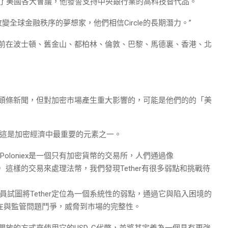
席了美國各大會議，他發誓支持中央銀行業的高科技替代品。
是改變全球金融秩序的夢想家，他們相信Circle的長期潛力。”
，目前在波士頓、舊金山、都柏林、倫敦、巴黎、馬德裏、香港、北
部分頭條新聞，但對加密市場產生重大影響的，可能是他們的的「美
本，這是加密經濟中最重要的元素之一。
而Poloniex是一個只有加密貨幣的交易所，人們通過像
貨幣）這樣的交易來處理法幣，我們發現Tether有很多弱點和挑戰待
評論員試圖將Tether定位為一個系統性的弱點，通過它與陷入困境的
一直在與監管問題鬥爭，威脅到市場的完整性。
種開放的方式來使用它的USD-C代幣，並將其定義為一個具有更強