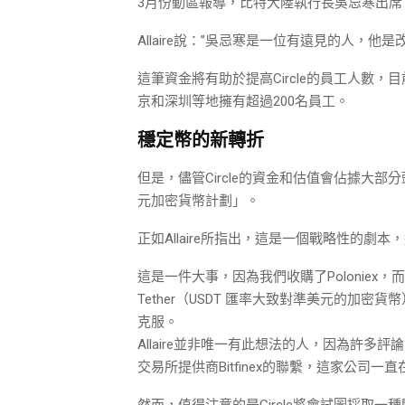
3月份動區報導，比特大陸執行長吳忌寒出
Allaire說：”吳忌寒是一位有遠見的人，他
這筆資金將有助於提高Circle的員工人數
京和深圳等地擁有超過200名員工。
穩定幣的新轉折
但是，儘管Circle的資金和估值會佔據大
元加密貨幣計劃」。
正如Allaire所指出，這是一個戰略性的劇
這是一件大事，因為我們收購了Poloniex，
Tether（USDT 匯率大致對準美元的加密
克服。
Allaire並非唯一有此想法的人，因為許多
交易所提供商Bitfinex的聯繫，這家公司
然而，值得注意的是Circle將會試圖採取一