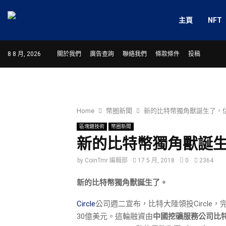
主頁
NFT
8 8 月, 2026
關於我們
廣告查詢
聯絡我們
條款條件
投稿
Home
幣圈新聞
新的比特幣獨角獸誕生了，估
區塊鏈技術
幣圈新聞
新的比特幣獨角獸誕生
by
CoinTmr 編輯部
17 5 月, 2018
0
2364
新的比特幣獨角獸誕生了。
Circle
公司週二宣布，比特大陸領投Circle
30億美元。這輪融資由
中國挖礦服務公司比特大