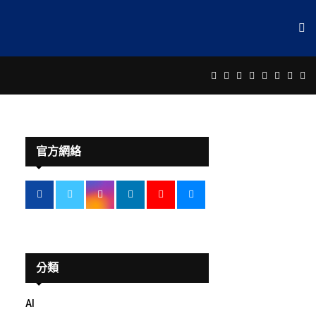
Facebook
Twitter
Instagram
Linkedin
Youtube
Email
Rss
Te
官方網絡
分類
AI