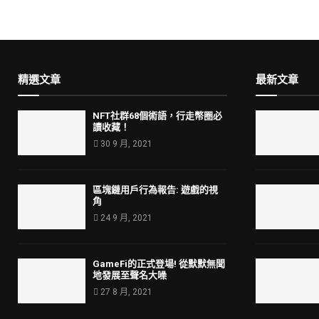
精選文章
最新文章
NFT社群68個術語，行走幣圈必
讀收藏！
30 9 月, 2021
區塊鏈用戶行為報告: 遊戲的視
角
24 9 月, 2021
GameFi的正式登場! 從默默無聞
地發展至聲名大噪
27 8 月, 2021