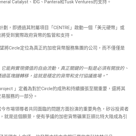
al Catalyst、IDG、Pantera和Tusk Ventures的支持。
的計劃，即通過其附屬項目「CENTRE」啟動一個「美元硬幣」或
產將受到實際政府貨幣的監管和支持。
laire希望將Circle定位為真正的加密貨幣服務集團的公司，而不僅僅是
，它能夠實現價值的自由流動，真正關鍵的一點是必須有開放的、
過區塊鏈轉移，這就是穩定的貨幣和支付協議進場。”
in project 」定義為對於Circle的成熟和持續擴張至關重要，還將其
交易服務的一部分。
當今市場領導者共同面臨的問題方面扮演的重要角色，矽谷投資者
re說，就是這個願景，使有爭議的加密貨幣礦業巨頭比特大陸成為引