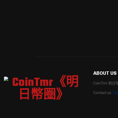
ABOUT US
CoinTmr 
Contact us:
hi