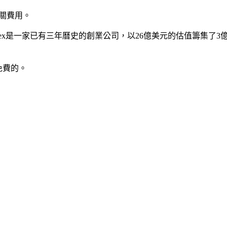
相關費用。
x是一家已有三年曆史的創業公司，以26億美元的估值籌集了3億多美元。 Br
免費的。