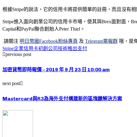
根據Stripe的說法，它的信用卡將提供簡單的註冊，而且沒有
Stripe進入面向創業公司的信用卡市場，使其與Brex面對面，Bre
Capital和PayPal聯合創始人Peter Thiel。
請關注
明日幣圈Facebook粉絲專頁
及
Telegram電報群
哦，是
Stripe
企業
信用卡
初創公司
技術
推出
支付
previous post
加密貨幣即時報價 – 2019 年 9 月 23 日 10:00 am
next post
Mastercard與R3為海外支付構建新的區塊鏈解決方案