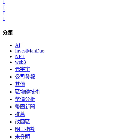
分類
AI
InvestManDao
NFT
web3
元宇宙
公司發報
其他
區塊鏈技術
幣價分析
幣圈新聞
推薦
改圖區
明日指數
未分類