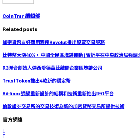
CoinTmr 編輯部
Related posts
加密貨幣友好應用程序Revolut推出股票交易服務
比特幣大漲40%， 中國全民區塊鏈運動 | 習近平在中央政治局強調
R3聯合創始人傑西愛德華茲離開企業區塊鏈公司
TrustToken推出4款新的穩定幣
Bitfinex通過重新設計的結構和技術重新推出IEO平台
倫敦證券交易所的交易技術為新的加密貨幣交易所提供技術
官方網絡