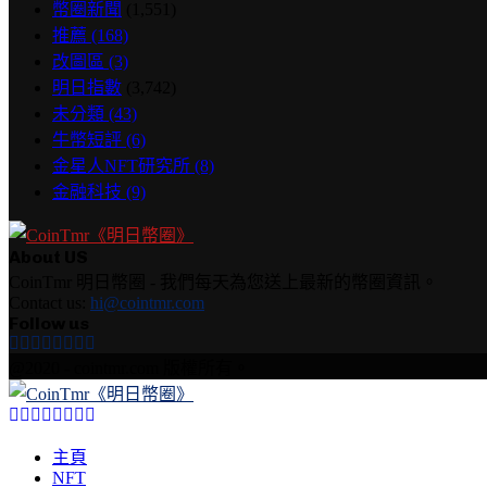
幣圈新聞
(1,551)
推薦
(168)
改圖區
(3)
明日指數
(3,742)
未分類
(43)
牛幣短評
(6)
金星人NFT研究所
(8)
金融科技
(9)
About US
CoinTmr 明日幣圈 - 我們每天為您送上最新的幣圈資訊。
Contact us:
hi@cointmr.com
Follow us
Facebook
Twitter
Instagram
Linkedin
Youtube
Email
Rss
Telegram
@2020 - cointmr.com 版權所有。
Facebook
Twitter
Instagram
Linkedin
Youtube
Email
Rss
Telegram
主頁
NFT