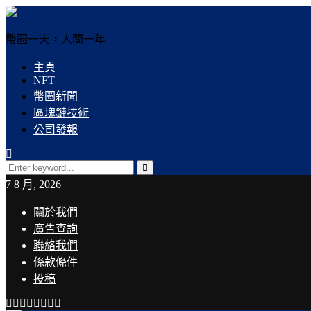
幣圈一天，人間一年
主頁
NFT
幣圈新聞
區塊鏈技術
公司發報
Search
for:
Search
7 8 月, 2026
關於我們
廣告查詢
聯絡我們
條款條件
投稿
Facebook
Twitter
Instagram
Linkedin
Youtube
Email
Rss
Telegram