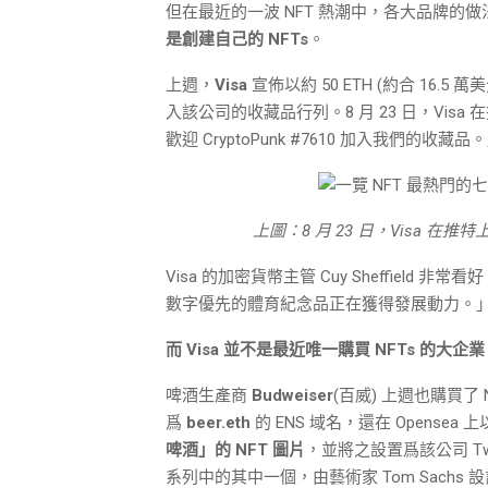
但在最近的一波 NFT 熱潮中，各大品牌的
是創建自己的 NFTs
。
上週，
Visa
宣佈以約 50 ETH (約合 16.5 
入該公司的收藏品行列。8 月 23 日，Visa
歡迎 CryptoPunk #7610 加入我們的收藏品
上圖：8 月 23 日，Visa 在推特上
Visa 的加密貨幣主管 Cuy Sheffield
數字優先的體育紀念品正在獲得發展動力。」他
而 Visa 並不是最近唯一購買 NFTs 的大企
啤酒生產商
Budweiser
(百威) 上週也購買了
爲
beer.eth
的 ENS 域名，還在 Opensea 上
啤酒」的 NFT 圖片
，並將之設置爲該公司 Twitte
系列中的其中一個，由藝術家 Tom Sachs 