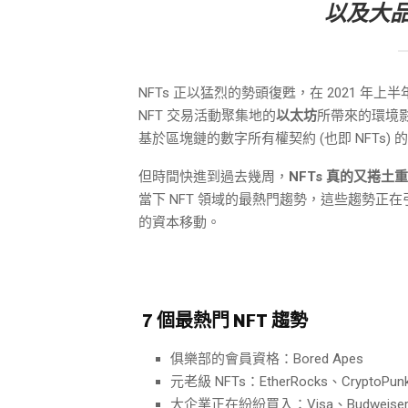
以及大
NFTs 正以猛烈的勢頭復甦，在 2021 年
NFT 交易活動聚集地的
以太坊
所帶來的環境影
基於區塊鏈的數字所有權契約 (也即 NFTs)
但時間快進到過去幾周，
NFTs 真的又捲土
當下 NFT 領域的最熱門趨勢，這些趨勢
的資本移動。
7 個最熱門 NFT 趨勢
俱樂部的會員資格：Bored Apes
元老級 NFTs：EtherRocks、CryptoPun
大企業正在紛紛買入：Visa、Budweise