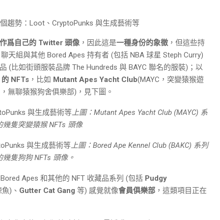
爲自己的 Twitter 頭像
，因此這是
一種身份的象徵
，但這些持
 聊天組與其他 Bored Apes 持有者 (包括 NBA 球星 Steph Curry)
 (比如街頭服裝品牌 The Hundreds 與 BAYC 聯名的服裝)；以
的 NFTs
，比如
Mutant Apes Yacht Club
(MAYC，突變猿猴遊
KC，無聊猿猴狗舍俱樂部)，見下圖。
上圖：Mutant Apes Yacht Club (MAYC) 系
幾隻突變猿猴 NFTs 頭像
上圖：Bored Ape Kennel Club (BAKC) 系列
幾隻狗狗 NFTs 頭像。
red Apes 和其他的 NFT 收藏品系列 (包括
Pudgy
鯨魚)、
Gutter Cat Gang
等) 感覺就像
會員俱樂部
，這類項目正在