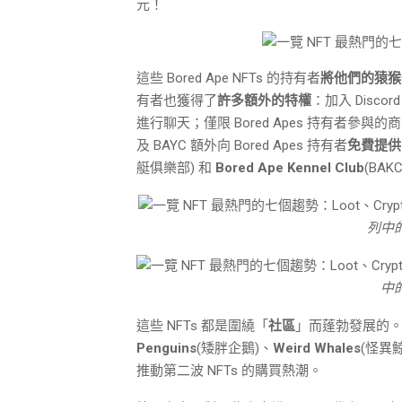
元！
這些 Bored Ape NFTs 的持有者
將他們的猿猴作
有者也獲得了
許多額外的特權
：加入 Discord
進行聊天；僅限 Bored Apes 持有者參與的商品
及 BAYC 額外向 Bored Apes 持有者
免費提供 
艇俱樂部) 和
Bored Ape Kennel Club
(BA
列中的
中的
這些 NFTs 都是圍繞「
社區
」而蓬勃發展的。Bo
Penguins
(矮胖企鵝)、
Weird Whales
(怪異
推動第二波 NFTs 的購買熱潮。