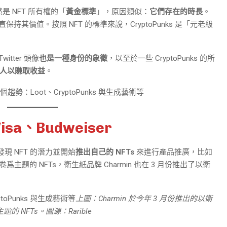
然是 NFT 所有權的「
黃金標準
」，原因類似：
它們存在的時長
。
並一直保持其價值。按照 NFT 的標準來說，CryptoPunks 是「元老級
witter 頭像
也是一種身份的象徵
，以至於一些 CryptoPunks 的所
其他人以賺取收益
。
a、Budweiser
現 NFT 的潛力並開始
推出自己的 NFTs
來進行產品推廣，比如
米卷爲主題的 NFTs，衛生紙品牌 Charmin 也在 3 月份推出了以衛
上圖：Charmin 於今年 3 月份推出的以衛
題的 NFTs。圖源：Rarible