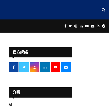
Facebook
Twitter
Instagram
Linkedin
Youtube
Email
Rss
Te
官方網絡
分類
AI