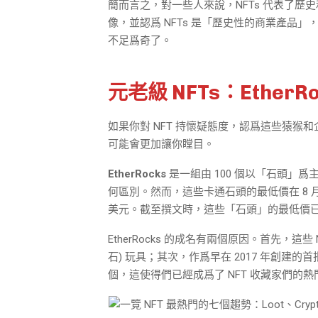
簡而言之，對一些人來說，NFTs 代表了歷史和文
像，並認爲 NFTs 是「歷史性的商業產品」
不足爲奇了。
元老級 NFTs：EtherRo
如果你對 NFT 持懷疑態度，認爲這些猿猴
可能會更加讓你瞠目。
EtherRocks
是一組由 100 個以「石頭」爲
何區別。然而，這些卡通石頭的最低價在 8 月初超
美元。截至撰文時，這些「石頭」的最低價
EtherRocks 的成名有兩個原因。首先，這些 NF
石) 玩具；其次，作爲早在 2017 年創建的首批 
個，這使得們已經成爲了 NFT 收藏家們的