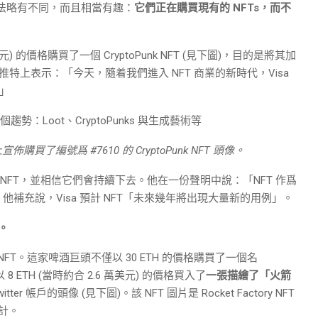
做法略有不同，而且相當有趣：
它們正在購買現有的 NFTs，而不
萬美元) 的價格購買了一個 CryptoPunk NFT (見下圖)，目的是將其加
 在推特上表示：「今天，隨着我們進入 NFT 商業的新時代，Visa
。」
宣佈購買了編號爲 #7610 的 CryptoPunk NFT 頭像。
 非常看好 NFT，並相信它們會持續下去。他在一份聲明中說：「NFT 作爲
補充說，Visa 預計 NFT「未來幾年將出現大量新的用例」。
業。
 NFT。這家啤酒巨頭不僅以 30 ETH 的價格購買了一個名
以 8 ETH (當時約合 2.6 萬美元) 的價格買入了
一張描繪了「火箭
r 帳戶的頭像 (見下圖)。該 NFT 圖片是 Rocket Factory NFT
設計。