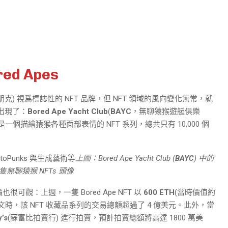
d Apes
朋克) 視爲標誌性的 NFT 品牌，但 NFT 領域的風向變化無常，就
者出現了：
Bored Ape Yacht Club
(
BAYC
，無聊猿猴遊艇俱樂
是一個描繪猿猴各種面部表情的 NFT 系列，總共只有 10,000 個
上圖：Bored Ape Yacht Club (
BAYC
) 中的
隻無聊猿猴 NFTs 頭像
的售價也很可觀：上週，一隻 Bored Ape NFT 以
600 ETH
(當時價值約
至撰文時，該 NFT 收藏品系列的交易總額超過了 4 億美元。此外，當
’s
(蘇富比拍賣行) 進行拍賣，預計拍賣總額將高達 1800 萬美