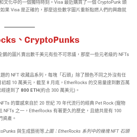
化中的一個獨特時刻。Visa 最近購買了一個 CryptoPunk 頭
，如果 Visa 是正確的，那麼這些數字圖片重新點燃人們的興趣就
cks、CryptoPunks
和企鵝的圖片賣出數千美元有些不可思議，那麼一些元老級的 NFTs
主題的 NFT 收藏品系列，每塊「石頭」除了顏色不同之外沒有任
 10 萬美元，截至 8 月底，EtherRocks 的交易量達到數百萬
已經達到了
800 ETH
(約合 300 萬美元)。
Ts 的靈感來自於 20 世紀 70 年代流行的經典 Pet Rock (寵物
NFTs 之一，EtherRocks 有著更久的歷史，且總共是有 100
熱門資產。
上圖：EtherRocks 系列中的幾塊 NFT 石頭