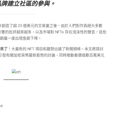
品牌建立社區的參與。
上半年創造了超 25 億美元的交易量之後，由於人們對作爲絕大多數
響的批評越來越多，以及市場對 NFTs 存在泡沫性的聲音，這些
 的銷量一度出現急劇下降。
重來了
！大量新的 NFT 項目和趨勢佔據了新聞頭條。本文將探討
正在引發有關加密貨幣最新態勢的討論，同時推動着價值數百萬美元
ks
r