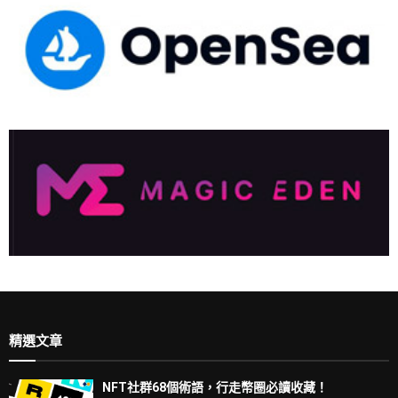
精選文章
NFT社群68個術語，行走幣圈必讀收藏！