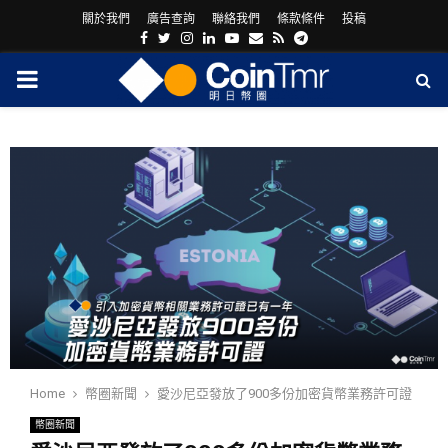
關於我們
廣告查詢
聯絡我們
條款條件
投稿
Facebook
Twitter
Instagram
Linkedin
Youtube
Email
Rss
Telegram
PRIMARY
MENU
ram
Home
幣圈新聞
愛沙尼亞發放了900多份加密貨幣業務許可證
幣圈新聞