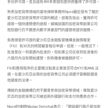
多份許可證，並且還有400多家錢包提供商獲得了許可證。
熟悉加密貨幣領域的當地律師事務所Njord最近發布了關於
愛沙尼亞加密貨幣許可證的概述。該報告指出，獲得許可
證是一個快速簡便的過程。據稱該國的加密貨幣創業公司
抱怨銀行仍不願意向數字資產部門的運營商提供服務。
負責頒發許可證的愛沙尼亞金融監管機構金融情報室
（FIU）有30天的時間審查每份申請。但是，一般情況下，
批准是在一到兩週內批准的，但如果公司在收到批准後的
六個月內沒有開始運營，則有機會被撤銷許可。
FIU對應用程序的主要關注點是企業是否符合KYC和AML法
規。在愛沙尼亞註冊的加密貨幣公司必須遵守管轄歐盟其
他國家的法律。
傳統的金融機構仍然不願意參與加密貨幣領域，導致愛沙
尼亞的加密貨幣公司被迫與外國銀行和支付供應商合作。
Njord的律師Nikolay Demchuk表示：「開設銀行賬戶是加密