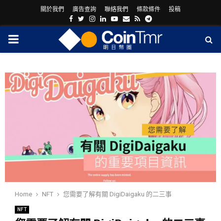
關於我們
廣告查詢
聯絡我們
條款條件
投稿
Facebook
Twitter
Instagram
Linkedin
Youtube
Email
Rss
Telegram
PRIMARY
MENU
ram
Home
NFT
您需要了解有關 DigiDaigaku 的二三事
NFT