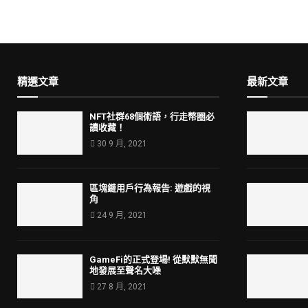
精選文章
最新文章
NFT社群68個術語，行走幣圈必
讀收藏！
30 9 月, 2021
區塊鏈用戶行為報告: 遊戲的視
角
24 9 月, 2021
GameFi的正式登場! 從默默無聞
地發展至聲名大噪
27 8 月, 2021