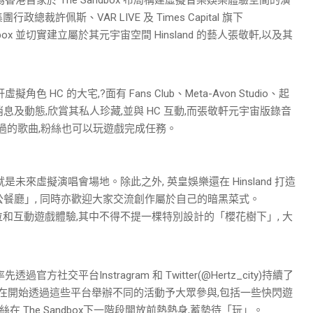
許佩斯、VAR LIVE 及 Times Capital 旗下
ndbox 並切實建立屬於其元宇宙空間 Hinsland 的藝人張敬軒,以及其
色 HC 的大宅,?面有 Fans Club、Meta-Avon Studio、起
消息及動態,欣賞其私人珍藏,並與 HC 互動,而張敬軒元宇宙版錄音
從未發表過的歌曲,粉絲也可以玩遊戲完成任務。
來虛擬演唱會場地。除此之外, 英皇娛樂還在 Hinsland 打造
—「軒公餐廳」, 同時亦歡迎大家交流創作屬於自己的暗黑菜式。
打卡位和互動遊戲體驗,其中不得不提一棵特別設計的「櫻花樹下」, 大
官方社交平台Instragram 和 Twitter(@Hertz_city)持續了
亦會由現在開始透過這些平台舉辦不同的活動予大眾參與,包括一些快閃遊
絲在 The Sandbox下一階段開放前熱熱身,蓄勢待「玩」。