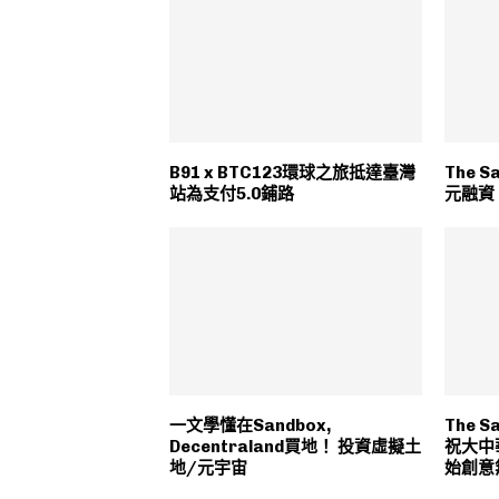
B91 x BTC123環球之旅抵達臺灣
The 
站為支付5.0鋪路
元融資
一文學懂在Sandbox,
The 
Decentraland買地！ 投資虛擬土
祝大中
地/元宇宙
始創意