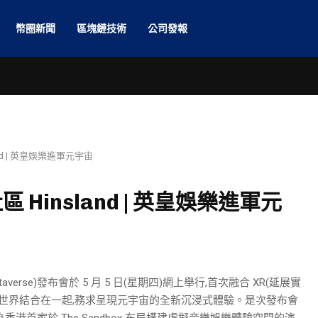
幣圈新聞
區塊鏈技術
公司發報
d | 英皇娛樂進軍元宇宙
Hinsland | 英皇娛樂進軍元
etaverse)發布會於 5 月 5 日(星期四)網上舉行,首次融合 XR(延展實
個世界結合在一起,務求呈現元宇宙的全新沉浸式體驗。是次發布會
港首家於 The Sandbox 布局構建虛擬音樂娛樂體驗空間的演