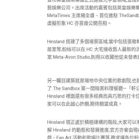
藝娛樂公司。出席活動的嘉賓包括英皇娛樂集團行政總裁
MetaTimes 主席楊全盛、首位進駐 TheSa
虛擬形象 HC 亦首度公開亮相。
Hinsland 搭建了多個場景區域,當中包括張敬軒虛擬角
居室等,粉絲可以在 HC 大宅接收藝人最新的
室 Meta-Avon Studio,則用以收藏他
另一矚目建築就是場地中央位置的歌劇院,也就是未
了 The Sandbox 第一間暗黑料理餐廳
Hinsland 裡面還有很多經典而具巧思的
家可以在此誠心許願,期待願望成真。
Hinsland 現正處於積極建構的階段,大家可以率先透過
解 Hinsland 的動態和發展進度,官方
戲、Fan Art 活動和歌唱比賽等,務求讓各位粉