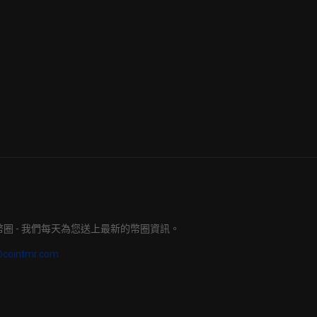
明日幣圈 - 我們每天為您送上最新的幣圈資訊。
@cointmr.com