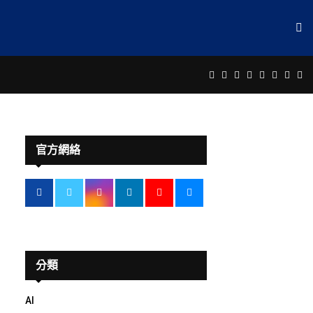
Facebook
Twitter
Instagram
Linkedin
Youtube
Email
Rss
Te
官方網絡
分類
AI