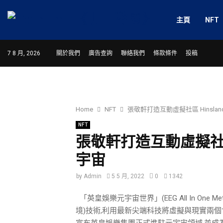
主頁
NFT
7 8 月, 2026
關於我們
廣告查詢
聯絡我們
條款條件
投稿
Home
NFT
張敬軒打造互動虛擬社區 Hinslan
NFT
張敬軒打造互動虛擬社區 
宇宙
by
Admin
5 5 月, 2022
0
1342
「英皇娛樂元宇宙世界」(EEG All In One M
境)技術,利用最新尖端科技將虛擬與現實兩
宣布英皇娛樂集團正式進駐元宇宙領域,並成為香