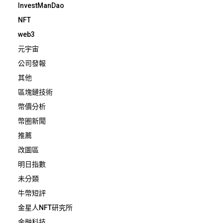
InvestManDao
NFT
web3
元宇宙
公司發報
其他
區塊鏈技術
幣價分析
幣圈新聞
推薦
改圖區
明日指數
未分類
牛幣短評
金星人NFT研究所
金融科技