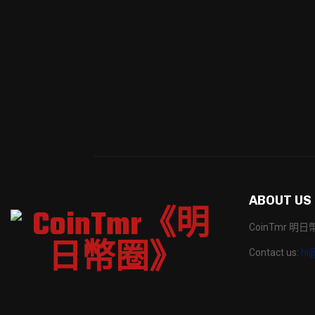
ABOUT US
CoinTmr 
Contact us:
hi