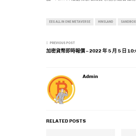
EEG ALL IN ONE METAVERSE
HINSLAND
SANDBOX
PREVIOUS POST
加密貨幣即時報價 – 2022 年 5 月 5 日 10:
Admin
RELATED POSTS