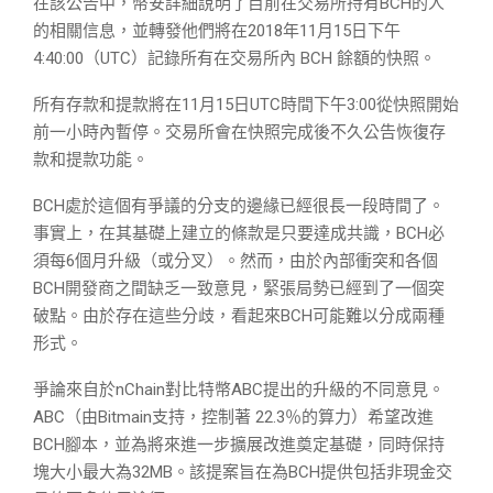
在該公告中，幣安詳細說明了目前在交易所持有BCH的人
的相關信息，並轉發他們將在2018年11月15日下午
4:40:00（UTC）記錄所有在交易所內 BCH 餘額的快照。
所有存款和提款將在11月15日UTC時間下午3:00從快照開始
前一小時內暫停。交易所會在快照完成後不久公告恢復存
款和提款功能。
BCH處於這個有爭議的分支的邊緣已經很長一段時間了。
事實上，在其基礎上建立的條款是只要達成共識，BCH必
須每6個月升級（或分叉）。然而，由於內部衝突和各個
BCH開發商之間缺乏一致意見，緊張局勢已經到了一個突
破點。由於存在這些分歧，看起來BCH可能難以分成兩種
形式。
爭論來自於nChain對比特幣ABC提出的升級的不同意見。
ABC（由Bitmain支持，控制著 22.3％的算力）希望改進
BCH腳本，並為將來進一步擴展改進奠定基礎，同時保持
塊大小最大為32MB。該提案旨在為BCH提供包括非現金交