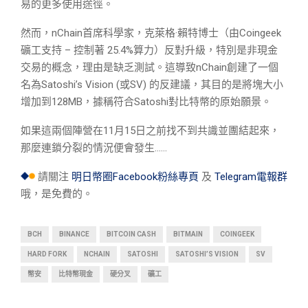
易的更多使用途徑。
然而，nChain首席科學家，克萊格·賴特博士（由Coingeek
礦工支持 – 控制著 25.4%算力）反對升級，特別是非現金
交易的概念，理由是缺乏測試。這導致nChain創建了一個
名為Satoshi’s Vision (或SV) 的反建議，其目的是將塊大小
增加到128MB，據稱符合Satoshi對比特幣的原始願景。
如果這兩個陣營在11月15日之前找不到共識並團結起來，
那麼連鎖分裂的情況便會發生……
請關注
明日幣圈Facebook粉絲專頁
及
Telegram電報群
哦，是免費的。
BCH
BINANCE
BITCOIN CASH
BITMAIN
COINGEEK
HARD FORK
NCHAIN
SATOSHI
SATOSHI’S VISION
SV
幣安
比特幣現金
硬分叉
礦工