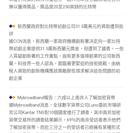
樂以獲得獎品，獎品是20至250英鎊的比特幣
新西蘭政府對比特幣初創公司31.5萬美元的資助遭到批
評
據CCN消息，新西蘭一家政府機構創新署決定向一家比特
幣初創企業提供31.5萬新西蘭元獎金，但遭到了譴責。一些
人質疑創新署的工作重點，說有更多值得創業的公司新西
蘭。科技界一些人認為，面臨著更緊迫的技術挑戰，由納
稅人資助的創新機構應該獎勵那些尋求解決這些問題的初
創企業
Mybroadband報告：六成以上南非人了解加密貨幣
據Mybroadband消息，全球數字貨幣公司Luno委託市場研
究公司Kantar TNS對10個國家進行了調查，其中南非加密
貨幣交易所的調查結果顯示，69％的南非受訪者表示他們
了解加密貨幣，而近三分之一的受訪者已經擁有某種形式