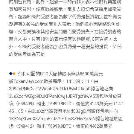
的加密貨幣。此外，超過一半的南非人表示他們有興趣購
買加密貨幣。調查數據顯示，南非人迫切希望採用加密貨
幣，超過80％的受訪者認為數字代幣是投資類別並準備長
期持有0.48％的受訪南非人表示，他們擔心因網絡釣魚詐
騙，交易失誤和其他安全問題而蒙受損失。在接受調查的
南非人中，只有18％的表示沒有興趣購買加密貨幣。此
外，40％的受訪者認為加密貨幣是一種安全的投資，61％
的受訪者認為它是
有利可圖的BTC大額轉賬兩筆共8600萬美元
據Tokenview.com數據顯示，14：09：11，由
3D9itqPNbCiJTVWqbE27qfTkT8yMTRiqaP錢包地址向
3LsXzcrWZgb9BJKFPsMCwj1JBRTgxf8wV5錢包地址於區
塊（548409）轉出了6499.8BTC，價值約4143萬美元0.14：
45：05，由3LsXz開頭錢包地址和33gjD開頭錢包地址向
1KXNqXfwoX3ZmjpFzJ5f9FTcsSZHwXa5kN錢包地址於區
塊（548412）轉出了6999.9BTC，價值約4462萬美元