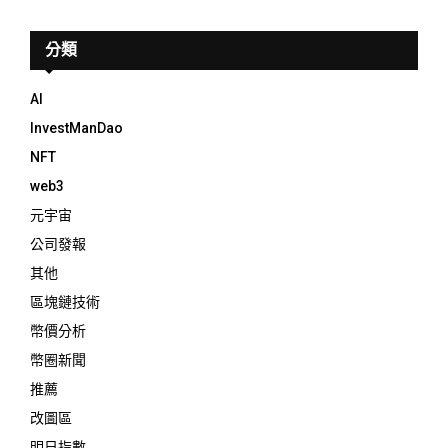
分類
AI
InvestManDao
NFT
web3
元宇宙
公司發報
其他
區塊鏈技術
幣價分析
幣圈新聞
推薦
改圖區
明日指數