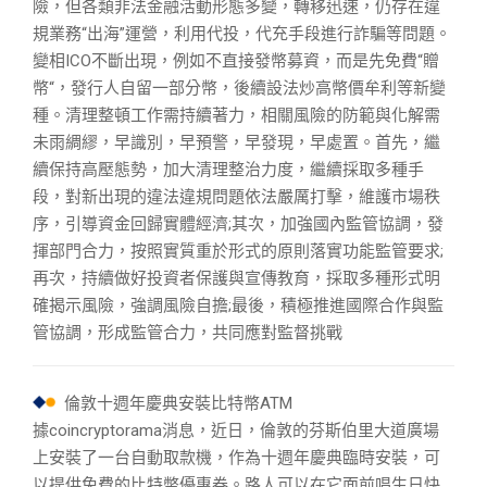
險，但各類非法金融活動形態多變，轉移迅速，仍存在違
規業務“出海”運營，利用代投，代充手段進行詐騙等問題。
變相ICO不斷出現，例如不直接發幣募資，而是先免費“贈
幣“，發行人自留一部分幣，後續設法炒高幣價牟利等新變
種。清理整頓工作需持續著力，相關風險的防範與化解需
未雨綢繆，早識別，早預警，早發現，早處置。首先，繼
續保持高壓態勢，加大清理整治力度，繼續採取多種手
段，對新出現的違法違規問題依法嚴厲打擊，維護市場秩
序，引導資金回歸實體經濟;其次，加強國內監管協調，發
揮部門合力，按照實質重於形式的原則落實功能監管要求;
再次，持續做好投資者保護與宣傳教育，採取多種形式明
確揭示風險，強調風險自擔;最後，積極推進國際合作與監
管協調，形成監管合力，共同應對監督挑戰
倫敦十週年慶典安裝比特幣ATM
據coincryptorama消息，近日，倫敦的芬斯伯里大道廣場
上安裝了一台自動取款機，作為十週年慶典臨時安裝，可
以提供免費的比特幣優惠券。路人可以在它面前唱生日快