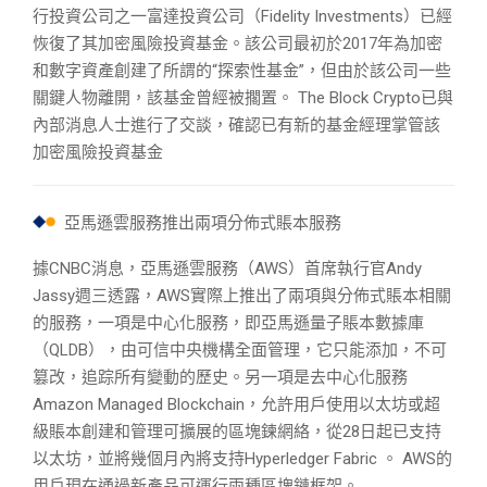
行投資公司之一富達投資公司（Fidelity Investments）已經
恢復了其加密風險投資基金。該公司最初於2017年為加密
和數字資產創建了所謂的“探索性基金”，但由於該公司一些
關鍵人物離開，該基金曾經被擱置。 The Block Crypto已與
內部消息人士進行了交談，確認已有新的基金經理掌管該
加密風險投資基金
亞馬遜雲服務推出兩項分佈式賬本服務
據CNBC消息，亞馬遜雲服務（AWS）首席執行官Andy
Jassy週三透露，AWS實際上推出了兩項與分佈式賬本相關
的服務，一項是中心化服務，即亞馬遜量子賬本數據庫
（QLDB），由可信中央機構全面管理，它只能添加，不可
篡改，追踪所有變動的歷史。另一項是去中心化服務
Amazon Managed Blockchain，允許用戶使用以太坊或超
級賬本創建和管理可擴展的區塊鍊網絡，從28日起已支持
以太坊，並將幾個月內將支持Hyperledger Fabric 。 AWS的
用戶現在通過新產品可運行兩種區塊鏈框架。