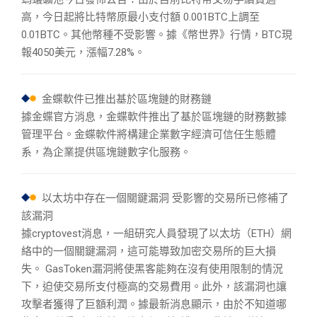
高，今日起將比特幣原最小支付額 0.001BTC上調至
0.01BTC。其他幣種不受影響。據《幣世界》行情，BTC現
報4050美元，漲幅7.28%。
金蝶軟件已推出基於區塊鏈的財務鏈
據金蝶官方消息，金蝶軟件推出了基於區塊鏈的財務數據
管理平台。金蝶軟件將構建企業數字經濟可信任生態體
系，為企業提供區塊鏈數字化服務。
以太坊中存在一個關鍵漏洞 受影響的交易所已修補了
該漏洞
據cryptovest消息，一組研究人員發現了以太坊（ETH）網
絡中的一個關鍵漏洞，這可能導致加密交易所的巨大損
失。 GasToken漏洞將使黑客能夠在沒有使用限制的情況
下，迫使交易所支付極高的交易費用。此外，該漏洞也讓
攻擊者獲得了巨額利潤。據最新消息顯示，由於不知道哪