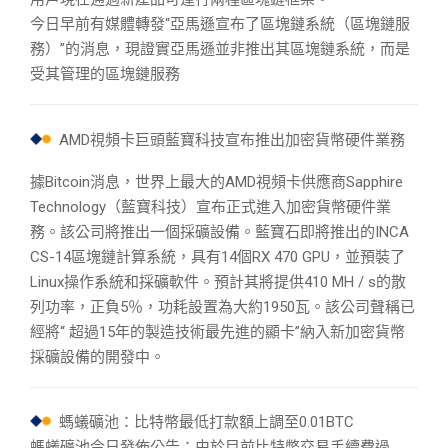
今日早前有媒體轉發“亞馬遜宣布了區塊鏈系統（區塊鏈服
務）”的消息，現證實亞馬遜並非推出其區塊鏈系統，而是
受其管理的區塊鏈服務
AMD視頻卡巨頭藍寶科技宣布推出加密貨幣硬件業務
據Bitcoin消息，世界上最大的AMD視頻卡供應商Sapphire
Technology（藍寶科技）宣布正式進入加密貨幣硬件業
務。該公司將推出一個採礦設備。藍寶石即將推出的INCA
CS-14區塊鏈計算系統，具有14個RX 470 GPU，並預裝了
Linux操作系統和採礦軟件。預計其將提供410 MH / s的散
列功率，正負5％，功耗設置為大約1950瓦。該公司聲稱已
經將“ 超過15年的製造技術最先進的顯卡”納入新加密貨幣
採礦設備的開發中。
螞蟻礦池：比特幣最低打款額上調至0.01BTC
螞蟻礦池今日發佈公告：由於目前比特幣交易手續費過