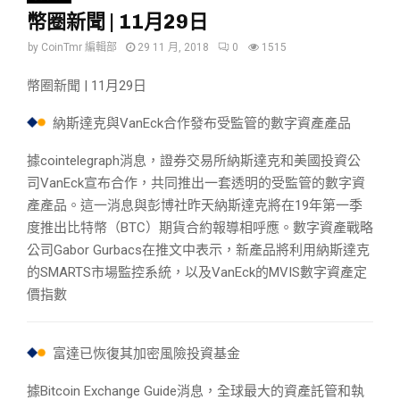
幣圈新聞 | 11月29日
by
CoinTmr 編輯部
29 11 月, 2018
0
1515
幣圈新聞 | 11月29日
納斯達克與VanEck合作發布受監管的數字資產產品
據cointelegraph消息，證券交易所納斯達克和美國投資公
司VanEck宣布合作，共同推出一套透明的受監管的數字資
產產品。這一消息與彭博社昨天納斯達克將在19年第一季
度推出比特幣（BTC）期貨合約報導相呼應。數字資產戰略
公司Gabor Gurbacs在推文中表示，新產品將利用納斯達克
的SMARTS市場監控系統，以及VanEck的MVIS數字資產定
價指數
富達已恢復其加密風險投資基金
據Bitcoin Exchange Guide消息，全球最大的資產託管和執