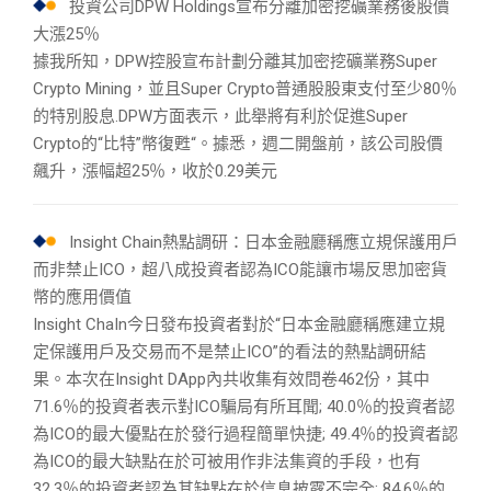
投資公司DPW Holdings宣布分離加密挖礦業務後股價
大漲25％
據我所知，DPW控股宣布計劃分離其加密挖礦業務Super
Crypto Mining，並且Super Crypto普通股股東支付至少80％
的特別股息.DPW方面表示，此舉將有利於促進Super
Crypto的“比特”幣復甦“。據悉，週二開盤前，該公司股價
飆升，漲幅超25％，收於0.29美元
Insight Chain熱點調研：日本金融廳稱應立規保護用戶
而非禁止ICO，超八成投資者認為ICO能讓市場反思加密貨
幣的應用價值
Insight ChaIn今日發布投資者對於“日本金融廳稱應建立規
定保護用戶及交易而不是禁止ICO”的看法的熱點調研結
果。本次在Insight DApp內共收集有效問卷462份，其中
71.6％的投資者表示對ICO騙局有所耳聞; 40.0％的投資者認
為ICO的最大優點在於發行過程簡單快捷; 49.4％的投資者認
為ICO的最大缺點在於可被用作非法集資的手段，也有
32.3％的投資者認為其缺點在於信息披露不完全; 84.6％的