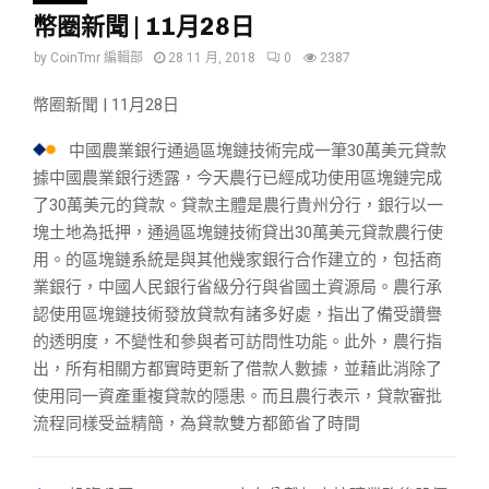
幣圈新聞 | 11月28日
by
CoinTmr 編輯部
28 11 月, 2018
0
2387
幣圈新聞 | 11月28日
中國農業銀行通過區塊鏈技術完成一筆30萬美元貸款
據中國農業銀行透露，今天農行已經成功使用區塊鏈完成
了30萬美元的貸款。貸款主體是農行貴州分行，銀行以一
塊土地為抵押，通過區塊鏈技術貸出30萬美元貸款農行使
用。的區塊鏈系統是與其他幾家銀行合作建立的，包括商
業銀行，中國人民銀行省級分行與省國土資源局。農行承
認使用區塊鏈技術發放貸款有諸多好處，指出了備受讚譽
的透明度，不變性和參與者可訪問性功能。此外，農行指
出，所有相關方都實時更新了借款人數據，並藉此消除了
使用同一資產重複貸款的隱患。而且農行表示，貸款審批
流程同樣受益精簡，為貸款雙方都節省了時間