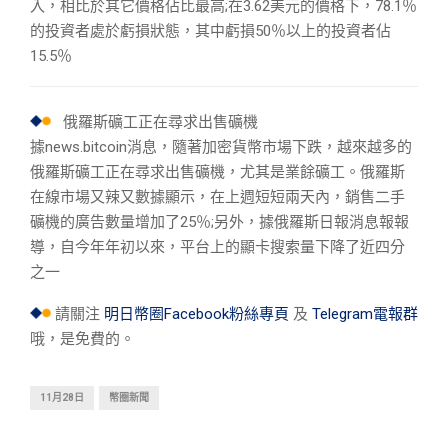
入，相比於其它價格佔比最高;在3.62美元的價格下，78.1％
的投資者處於虧損狀態，其中虧損50％以上的投資者佔
15.5％
俄羅斯礦工正在尋求出售礦機
據news.bitcoin消息，隨著加密貨幣市場下跌，越來越多的
俄羅斯礦工正在尋求出售礦機，尤其是業餘礦工。俄羅斯
在線市場又辣又數據顯示，在上週短短兩天內，銷售二手
礦機的廣告數量增加了25％;另外，據俄羅斯日報消息報報
導，自今年年初以來，平台上的顯卡搜索量下降了近四分
之一
請關注
明日幣圈Facebook粉絲專頁
及
Telegram電報群
哦，是免費的。
11月28日
幣圈新聞