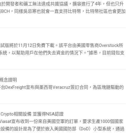
由於開發者和礦工無法達成共識協議，擴容進行了4年，但也只升
BCH，同樣吳忌寒也就會一直支持比特幣，比特幣社區也會更加
錢包的測試版將於11月12日免費下載。該平台由美國零售商Overstock所
系統，以幫助用戶在他們失去資金的情況下。”據悉，目前錢包支
供概念證明
平台DexFreight宣布與墨西哥Veracruz簽訂合同，為區塊鏈驅動的
 Crypto相關設備 並獲得NSA認證
通信公司Viasat宣布收到一份來自美國空軍的訂單，要求生產1000個國家
備。這些設備的設計是為了便於嵌入美國國防部（DoD）小型系統，通過