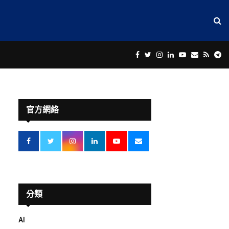
Facebook
Twitter
Instagram
Linkedin
Youtube
Email
Rss
Te
官方網絡
分類
AI