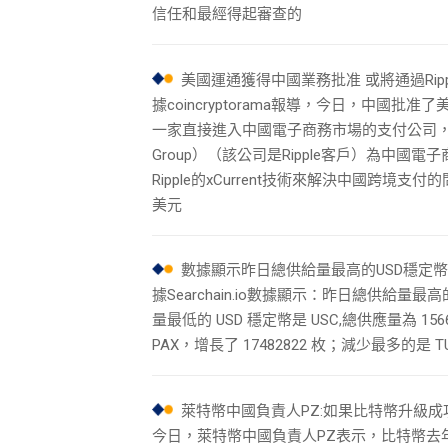
信任和最經得起審查的
美國運通獲得中國業務批准 或將通過Rip
據coincryptorama報導，今日，中
一家直接進入中國電子商務市場的支付公司，也
Group）（該公司是Ripple客戶）為中國電子
Ripple的xCurrent技術來解決中國跨
美元
數據顯示昨日總供給量最高的USD穩定幣是
據Searchain.io數據顯示：昨日總供給量最高
量最低的 USD 穩定幣是 USC,總供應量為 1
PAX，增長了 17482822 枚；減少最多的是 TUS
萊特幣中國負責人PZ:如果比特幣升級成
今日，萊特幣中國負責人PZ表示，比特幣去