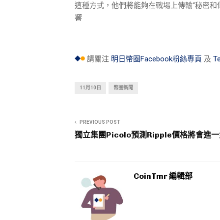
這種方式，他們將能夠在戰場上傳輸“秘密和
響
請關注
明日幣圈Facebook粉絲專頁
及
T
11月10日
幣圈新聞
PREVIOUS POST
獨立集團Picolo預測Ripple價格將會進
CoinTmr 編輯部