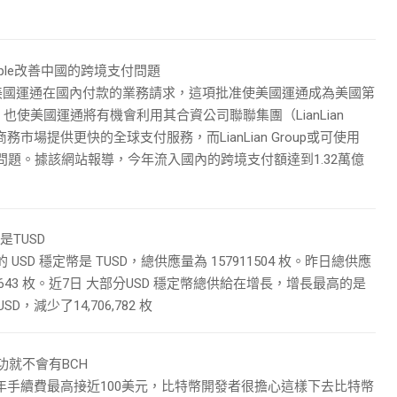
ple改善中國的跨境支付問題
國批准了美國運通在國內付款的業務請求，這項批准使美國運通成為美國第
使美國運通將有機會利用其合資公司聯聯集團（LianLian
商務市場提供更快的全球支付服務，而LianLian Group或可使用
境支付的問題。據該網站報導，今年流入國內的跨境支付額達到1.32萬億
TUSD
的 USD 穩定幣是 TUSD，總供應量為 157911504 枚。昨日總供應
56643 枚。近7日 大部分USD 穩定幣總供給在增長，增長最高的是
D，減少了14,706,782 枚
功就不會有BCH
年手續費最高接近100美元，比特幣開發者很擔心這樣下去比特幣