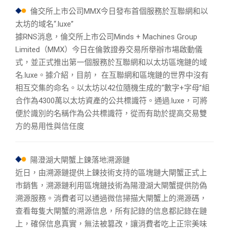
倫交所上市公司MMX今日發布首個服務於互聯網和以
太坊的域名“.luxe”
據RNS消息，倫交所上市公司Minds + Machines Group
Limited（MMX）今日在倫敦證券交易所舉辦市場啟動儀
式，並正式推出第一個服務於互聯網和以太坊區塊鏈的域
名.luxe。據介紹，目前， 在互聯網和區塊鏈的世界中沒有
相互交集的命名。以太坊以42位隨機生成的“數字+字母”組
合作為4300萬以太坊資產的公共標識符。通過.luxe，可將
便於識別的名稱作為公共標識符，從而有助於提高交易雙
方的易用性與信任度
陽澄湖大閘蟹上鍊落地溯源鏈
近日，由溯源鏈提供上鍊技術支持的區塊鏈大閘蟹正式上
市銷售，溯源鏈利用區塊鏈技術為陽澄湖大閘蟹提供防偽
溯源服務。消費者可以通過微信掃描大閘蟹上的溯源碼，
查看每隻大閘蟹的溯源信息，所有記錄的信息都記錄在鏈
上，確保信息真實，無法被篡改，讓消費者吃上正宗美味