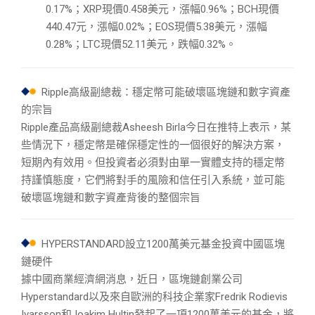
0.17%；XRP現價0.458美元，漲幅0.96%；BCH現價
440.47元，漲幅0.02%；EOS現價5.38美元，漲幅
0.28%；LTC現價52.11美元，跌幅0.32%。
Ripple高級副總裁：穩定幣可能破壞區塊鏈和數字資產
的宗旨
Ripple產品高級副總裁Asheesh Birla今日在推特上表示，某
些情況下，穩定幣是確保穩定性的一個很好的解決方案，
短期內有效用。但投資者必須對由單一實體支持的穩定幣
持謹慎態度，它們將對手的風險和信任引入系統，並可能
破壞區塊鏈和數字資產背後的整個宗旨
HYPERSTANDARD設立1200萬美元基金投資中國區塊
鏈硬件
據中國商業經濟網消息，近日，區塊鏈創業公司
Hyperstandard以及來自歐洲的科技企業家Fredrik Rodievis
Ivarsson和Joakim Hultin發起了一項1200萬美元的基金，將