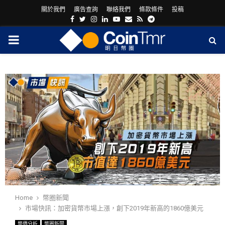
關於我們
廣告查詢
聯絡我們
條款條件
投稿
Facebook
Twitter
Instagram
Linkedin
Youtube
Email
Rss
Telegram
PRIMARY
MENU
ram
Home
幣圈新聞
市場快訊：加密貨幣市場上漲，創下2019年新高的1860億美元
幣價分析
幣圈新聞