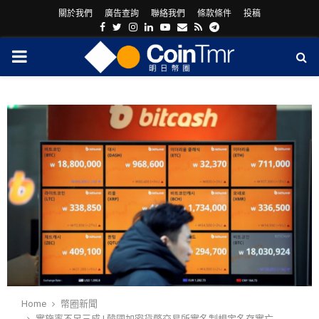
關於我們
廣告查詢
聯絡我們
條款條件
投稿
Facebook
Twitter
Instagram
Linkedin
Youtube
Email
Rss
Telegram
PRIMARY
MENU
ram
Home
幣圈新聞
實施率不足三成 | 韓國加密貨幣交易所實名制規定名存實亡