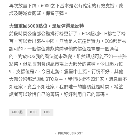
再次放量下跌，6000之下基本是沒有確定的有效支撐，應
該及時減倉觀望，保留子彈。
大盤重回6000點位，是反彈還是反轉
前段時間公信部公鏈排行榜更新了，EOS超越ETH排在了榜
首，可以看出來在中國，無論是人氣還是實力，EOS都是被
認可的，一個價值幣能夠體現他的價值是需要一個過程
的，對於EOS我的看法從未改變，雖然短期可能不如一些熱
點幣，但是長期會跑贏市場上大部分的幣種。今日壓力位
9，支撐位是7，今日走勢：震盪中上漲。行情不好，其他
大部分幣都是聯動BTC為主。我們技術不如莊家，消息面不
如莊家，資金不如莊家，我們唯一的籌碼就是時間，希望
讀者可以珍惜自己的籌碼，好好利用自己的籌碼。
6000點
BTC
EOS
PREVIOUS POST