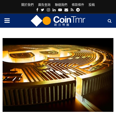
關於我們
廣告查詢
聯絡我們
條款條件
投稿
Facebook
Twitter
Instagram
Linkedin
Youtube
Email
Rss
Telegram
PRIMARY
MENU
ram