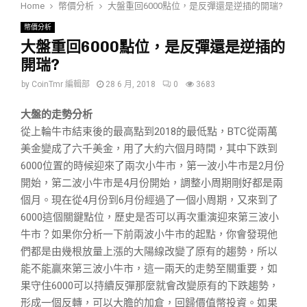
Home
幣價分析
大盤重回6000點位，是反彈還是逆插的開瑞?
幣價分析
大盤重回6000點位，是反彈還是逆插的
開瑞?
by
CoinTmr 編輯部
28 6 月, 2018
0
3683
大盤的走勢分析
從上輪牛市結束後的最高點到2018的最低點，BTC從兩萬
美金變成了六千美金，用了大約六個月時間，其中下跌到
6000位置的時候迎來了兩次小牛市，第一波小牛市是2月份
開始，第二波小牛市是4月份開始，調整小周期剛好都是兩
個月。現在從4月份到6月份經過了一個小周期，又來到了
6000這個關鍵點位，歷史是否可以再次重演迎來第三波小
牛市？如果你分析一下前兩波小牛市的起點，你會發現他
們都是由幾根放量上漲的大陽線改變了原有的趨勢，所以
能不能贏來第三波小牛市，這一兩天的走勢至關重要，如
果守住6000可以持續反彈那麼就會改變原有的下跌趨勢，
形成一個反轉，可以大膽的加倉，回歸價值幣投資。如果