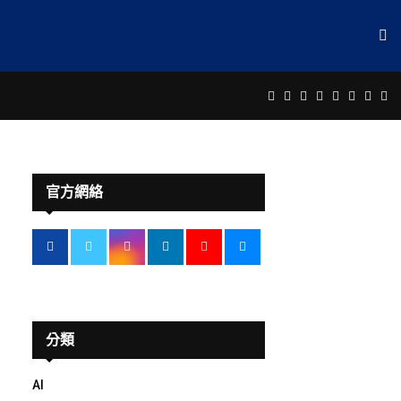
Facebook
Twitter
Instagram
Linkedin
Youtube
Email
Rss
Te
官方網絡
分類
AI