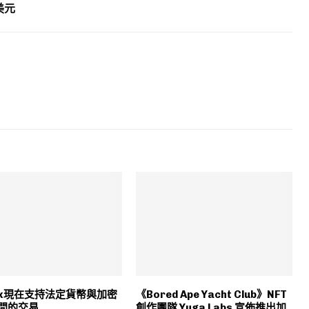
美元
rex現在支持法定貨幣與加密
《Bored Ape Yacht Club》NFT
間的交易
創作團隊 Yuga Labs 宣佈推出加