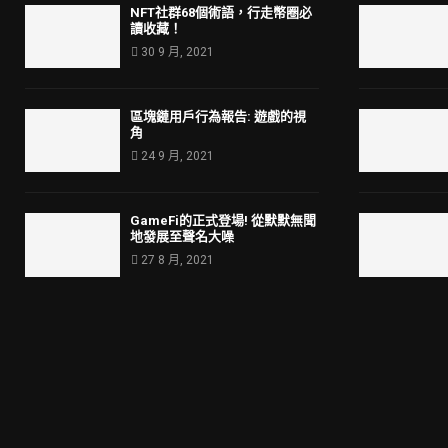
NFT社群68個術語，行走幣圈必
讀收藏！
30 9 月, 2021
區塊鏈用戶行為報告: 遊戲的視
角
24 9 月, 2021
GameFi的正式登場! 從默默無聞
地發展至聲名大噪
27 8 月, 2021