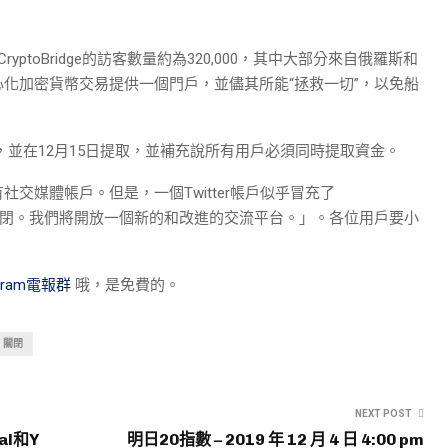
yptoBridge的訪客數量約為320,000，其中大部分來自俄羅斯和
化加密貨幣交易提供一個門戶，並儘其所能“拯救一切”，以免船
3日關閉，並在12月15日提取，並補充說所有用戶必須同時提取資金。
交媒體帳戶。但是，一個Twitter帳戶似乎冒充了
是暫時關閉。我們將開放一個新的和改進的交流平台。」。各位用戶要小
egram電報群
哦，是免費的。
關閉
NEXT POST
al和Y
明日20指數 – 2019 年 12 月 4 日 4:00 pm