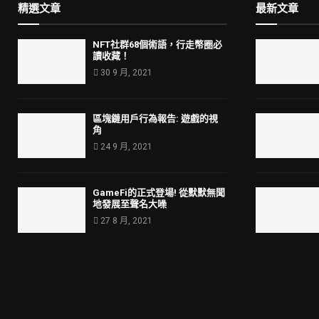
精選文章
最新文章
NFT社群68個術語，行走幣圈必
讀收藏！
30 9 月, 2021
區塊鏈用戶行為報告: 遊戲的視
角
24 9 月, 2021
GameFi的正式登場! 從默默無聞
地發展至聲名大噪
27 8 月, 2021