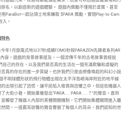
排名，以創造新的遊戲體驗。 遊戲內獎勵不僅限於虛寳，甚至
aBot一起佔領土地來賺取 $PARA 獎勵，實現Play-to-Earn
價收入。
戲特色
今年1月旋風式地以37秒成績FOMO秒殺PARAZEN先鋒者系列AR
書內容。遊戲的背景故事提及，一個流傳千年的古老故事曾經說
們自己的存在，以及我們是否真的生活在一個充滿欺騙和虛擬的
是否真的存在的進一步質疑。也許我們只是由想像喚起的科幻小說
，一個不明球體形狀的飛行物體出現在太平洋島嶼海岸附近的地平線
們的出現引起了恐慌，讓平民陷入敬畏與恐懼之中，但這些機器人
街小巷，開始重複發出“PARA…… PARA ……？”的聲音。直到
，並觸發了機器人內部的某種開關機制，它們開始集體關閉進入離
突然間，一道震耳欲聾的聲音響徹了每個人的耳朵，我們認知的世