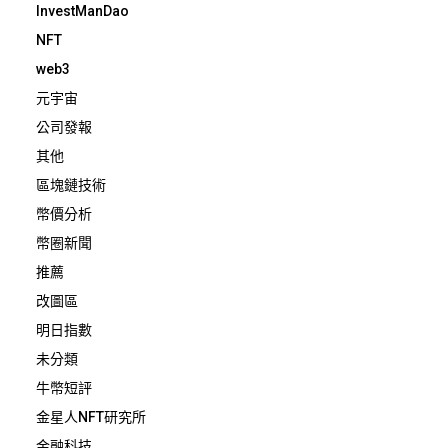
InvestManDao
NFT
web3
元宇宙
公司發報
其他
區塊鏈技術
幣價分析
幣圈新聞
推薦
改圖區
明日指數
未分類
牛幣短評
金星人NFT研究所
金融科技