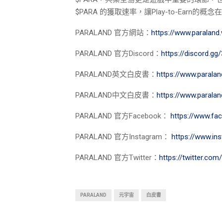
$PARA 的獲取速率，讓Play-to-Earn的概念
PARALAND 官方網站：
https://www.paraland.
PARALAND 官方Discord：
https://discord.g
PARALAND英文白皮書：
https://www.parala
PARALAND中文白皮書：
https://www.parala
PARALAND 官方Facebook：
https://www.fa
PARALAND 官方Instagram：
https://www.in
PARALAND 官方Twitter：
https://twitter.co
PARALAND
元宇宙
白皮書