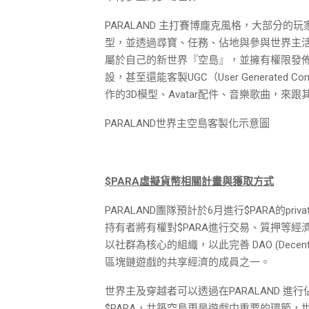
PARALAND 主打賽博龐克風格，大部分
型，並透過尋寶、任務、佔地與參與世界主
屬於自己的新世界『空島』，並擁有權限發
設，甚至還能客製UGC（User Generate
作的3D模型、Avatar配件、音樂歌曲，
PARALAND世界主空島客製化示意圖
$PARA虛擬貨幣相關計畫與獲取方式
PARALAND團隊預計於6月進行$PARA的priva
持有者將有權對$PARA進行交易、質押等經濟行
以社群為核心的組織，以此完善 DAO (Decentraliz
區塊鏈遊戲的共享經濟的成員之一。
世界主及穿越者可以透過在PARALAND 進
$PARA，共築空島更是遊戲中重要的環節