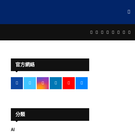
Facebook
Twitter
Instagram
Linkedin
Youtube
Email
Rss
Te
官方網絡
分類
AI