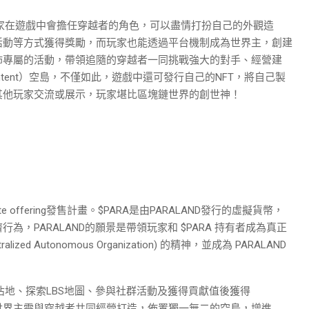
的玩家在遊戲中會擔任穿越者的角色，可以盡情打扮自己的外觀造
活動等方式獲得獎勵，而玩家也能透過平台機制成為世界主，創建
佈專屬的活動，帶領追隨的穿越者一同挑戰強大的對手、經營建
d Content）空島，不僅如此，遊戲中還可發行自己的NFT，將自己製
來跟其他玩家交流或展示，玩家堪比區塊鏈世界的創世神！
te offering發售計畫。$PARA是由PARALAND發行的虛擬貨幣，
為，PARALAND的願景是帶領玩家和 $PARA 持有者成為真正
ed Autonomous Organization) 的精神，並成為 PARALAND
行佔地、探索LBS地圖、參與社群活動及獲得貢獻值後獲得
，世界主需與穿越者共同經營打造，佈置獨一無二的空島，增進