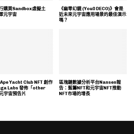
行購買Sandbox虛擬土
《幽零幻鏡 (You0 DECO)》會是
軍元宇宙
近未來元宇宙應用場景的最佳演示
嗎？
 Ape Yacht Club NFT 創作
區塊鏈數據分析平台Nansen報
ga Labs 發佈「other
告：藍籌NFT和元宇宙NFT推動
e」元宇宙預告片
NFT市場的增長