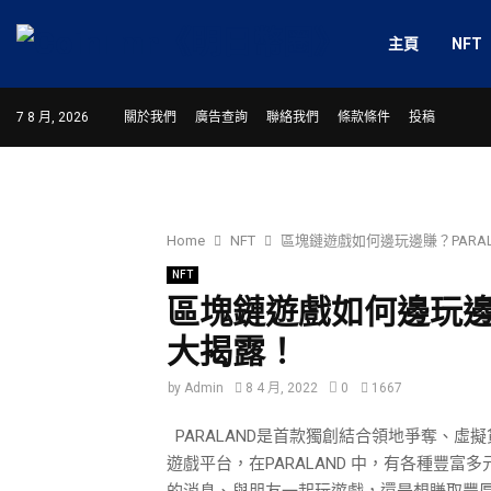
主頁
NFT
7 8 月, 2026
關於我們
廣告查詢
聯絡我們
條款條件
投稿
Home
NFT
區塊鏈遊戲如何邊玩邊賺？PARA
NFT
區塊鏈遊戲如何邊玩邊賺
大揭露！
by
Admin
8 4 月, 2022
0
1667
PARALAND是首款獨創結合領地爭奪、虛
遊戲平台，在PARALAND 中，有各種豐
的消息、與朋友一起玩遊戲，還是想賺取豐