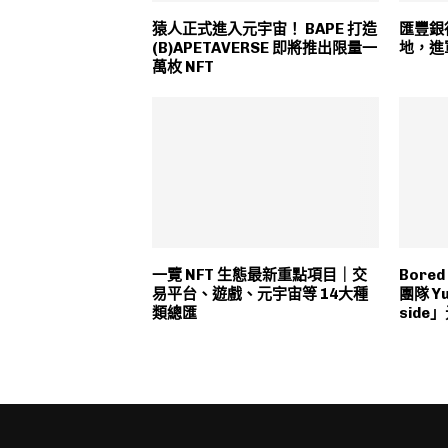
猿人正式進入元宇宙！ BAPE 打造
匯豐銀
(B)APETAVERSE 即將推出限量一
地，進
萬枚 NFT
一覽 NFT 生態最新重點項目｜交
Bored
易平台、遊戲、元宇宙等 14大種
團隊 Yu
類總匯
sid