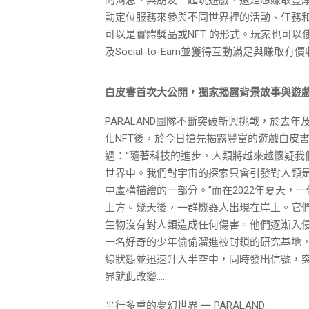
動定位服務來參與不同世界裡的活動、任務和
可以是實體獎品或NFT 的形式。玩家也可以使用Par
及Social-to-Earn並獲得互動滿足與賺取有
白皮書首次大公開，獨家揭露背景故事與遊
PARALAND團隊不斷突破新興挑戰，於去年及
化NFT後，於今日搶先揭露豐富的遊戲白皮
過：“隨著科技的進步，人類將越來越懷疑我
世界中。我們對宇宙的探索只會引發對人類
中虛構描繪的一部分。”而在2022年夏天
上方。幾天後，一群機器人出現在岸上。它
生物沒有對人類造成任何傷害。他們逐漸入侵了大
一名好奇的少年偷偷溜進被封鎖的研究基地
線狀態並迅速升入半空中，同時發出信號，
界就此改變……
平行多重的夢幻世界 一 PARALAND