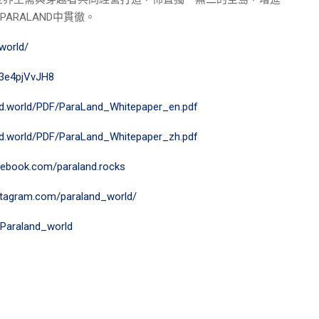
在PARALAND中貫徹。
world/
g/3e4pjVvJH8
nd.world/PDF/ParaLand_Whitepaper_en.pdf
nd.world/PDF/ParaLand_Whitepaper_zh.pdf
cebook.com/paraland.rocks
stagram.com/paraland_world/
m/Paraland_world