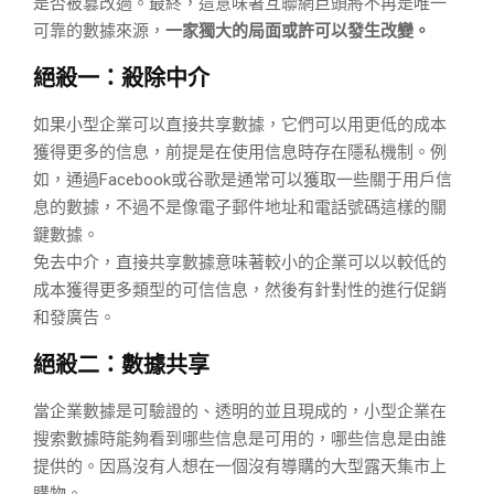
是否被篡改過。最終，這意味著互聯網巨頭將不再是唯一
可靠的數據來源，
一家獨大的局面或許可以發生改變。
絕殺一：殺除中介
如果小型企業可以直接共享數據，它們可以用更低的成本
獲得更多的信息，前提是在使用信息時存在隱私機制。例
如，通過Facebook或谷歌是通常可以獲取一些關于用戶信
息的數據，不過不是像電子郵件地址和電話號碼這樣的關
鍵數據。
免去中介，直接共享數據意味著較小的企業可以以較低的
成本獲得更多類型的可信信息，然後有針對性的進行促銷
和發廣告。
絕殺二：數據共享
當企業數據是可驗證的、透明的並且現成的，小型企業在
搜索數據時能夠看到哪些信息是可用的，哪些信息是由誰
提供的。因爲沒有人想在一個沒有導購的大型露天集市上
購物。