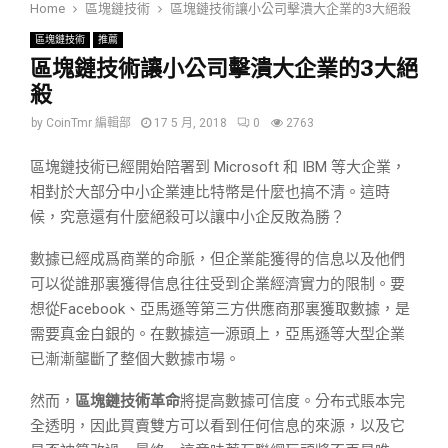
Home
區塊鏈技術
區塊鏈技術讓小公司擊潰大企業的3大絕殺
區塊鏈技術
推薦
區塊鏈技術讓小公司擊潰大企業的3大絕
殺
by
CoinTmr 編輯部
17 5 月, 2018
0
2763
區塊鏈技術已經開始陪署到 Microsoft 和 IBM 等大企業，
相對於大部分中小企業連比特幣是什麼也搞不清。這時
候，究意還有什麼絕殺可以讓中小企反敗為勝？
數據已經成爲商業的命脈，但企業能獲得的信息以及他們
可以從誰那裏獲得信息往往受到企業經濟實力的限制。要
想從Facebook、亞馬遜等第三方供應商那裏獲取數據，是
需要真金白銀的。在數據這一源頭上，亞馬遜等大型企業
已漸漸壟斷了整個大數據市場。
然而，
區塊鏈技術革命
將提高數據可信度。分布式賬本完
全透明，因此買賣雙方可以看到任何信息的來源，以及它