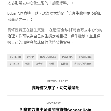
太坊則是去中心化生態的「加密燃料」。
Lubin也同意這一點，認為以太坊是「信息生態中眾多的加
密商品之一」：
貨幣性質正在發生質變……在這個‘全球村’將會有去中心化的
治理，你可以為自己的生態定義目標、運作機制，並且通
過自己的加密貨幣或價值代幣募集資金。
BUTERIN
DAPP
NOVGORATZ
PLASMA
SHARDING
VITALIK
V神
以太坊
分片
區塊鏈
去中心化的應用
PREVIOUS POST
高峰會又來了，切勿錯過吧
NEXT POST
朗拿甸奴推出足球加密貨幣Soccer Coin