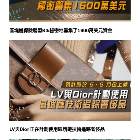
區塊鏈保險聯盟B3i秘密地籌集了1600萬美元資金
LV與Dior正在計劃使用區塊鏈技術追踪奢侈品