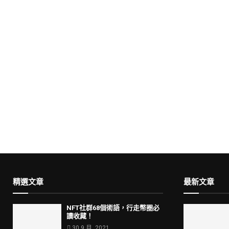
精選文章
最新文章
NFT社群68個術語，行走幣圈必
讀收藏！
30 9 月, 2021