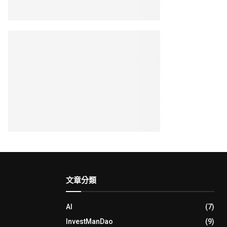
文章分類
AI
(7)
InvestManDao
(9)