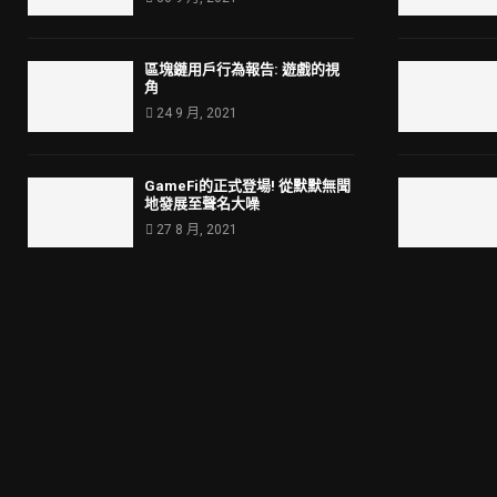
區塊鏈用戶行為報告: 遊戲的視
角
24 9 月, 2021
GameFi的正式登場! 從默默無聞
地發展至聲名大噪
27 8 月, 2021