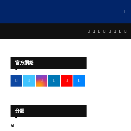
Facebook
Twitter
Instagram
Linkedin
Youtube
Email
Rss
Te
官方網絡
分類
AI