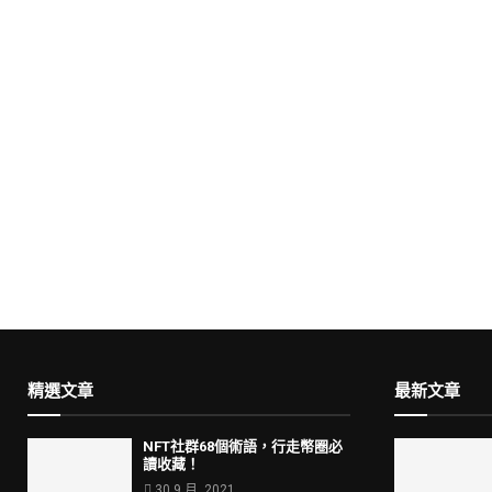
精選文章
最新文章
NFT社群68個術語，行走幣圈必
讀收藏！
30 9 月, 2021