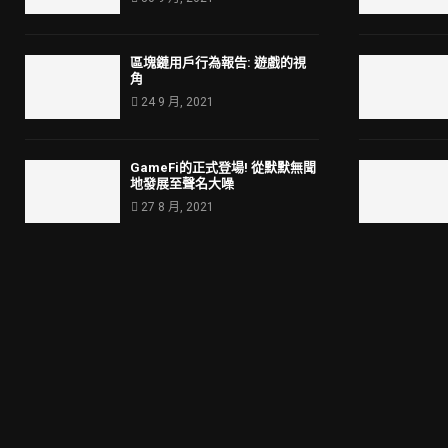
區塊鏈用戶行為報告: 遊戲的視
角
24 9 月, 2021
GameFi的正式登場! 從默默無聞
地發展至聲名大噪
27 8 月, 2021