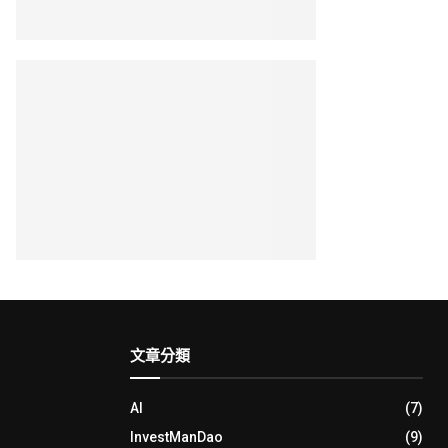
文章分類
AI
(7)
InvestManDao
(9)