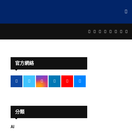
Facebook
Twitter
Instagram
Linkedin
Youtube
Email
Rss
Te
官方網絡
分類
AI