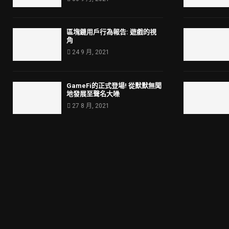
區塊鏈用戶行為報告: 遊戲的視
角
24 9 月, 2021
GameFi的正式登場! 從默默無聞
地發展至聲名大噪
27 8 月, 2021