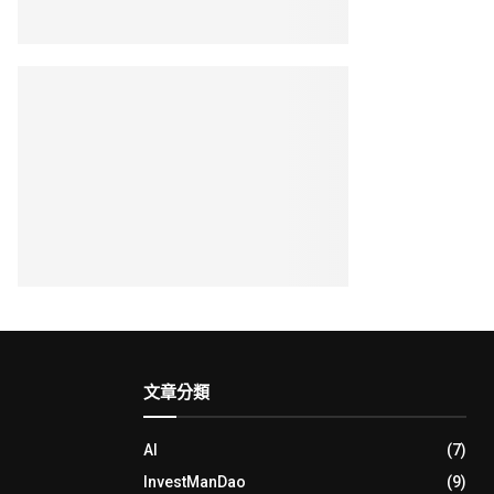
文章分類
AI
(7)
InvestManDao
(9)