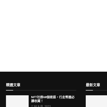
精選文章
最新文章
NFT社群68個術語，行走幣圈必
讀收藏！
30 9 月, 2021