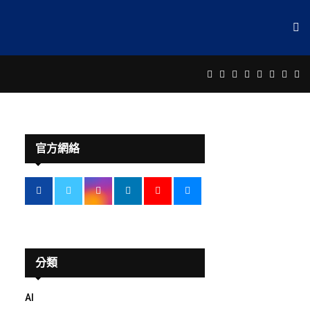
Facebook
Twitter
Instagram
Linkedin
Youtube
Email
Rss
Te
官方網絡
分類
AI