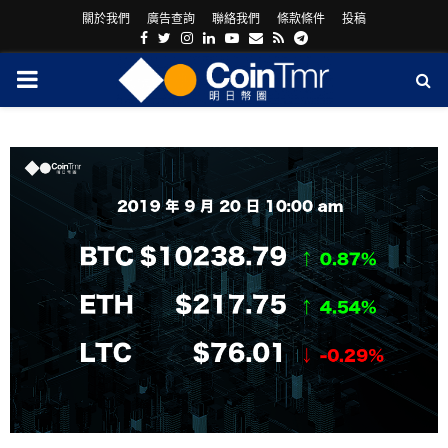
關於我們
廣告查詢
聯絡我們
條款條件
投稿
Facebook
Twitter
Instagram
Linkedin
Youtube
Email
Rss
Telegram
PRIMARY
MENU
ram