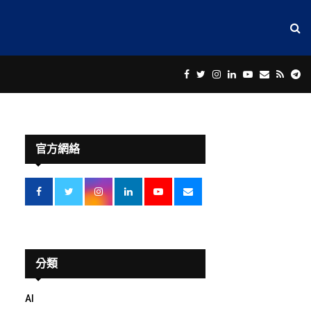
Facebook
Twitter
Instagram
Linkedin
Youtube
Email
Rss
Te
官方網絡
分類
AI