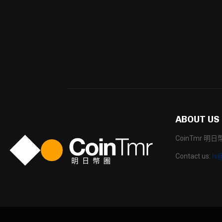
ABOUT US
CoinTmr 
Contact us:
hi