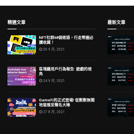
精選文章
最新文章
NFT社群68個術語，行走幣圈必
讀收藏！
30 9 月, 2021
區塊鏈用戶行為報告: 遊戲的視
角
24 9 月, 2021
GameFi的正式登場! 從默默無聞
地發展至聲名大噪
27 8 月, 2021