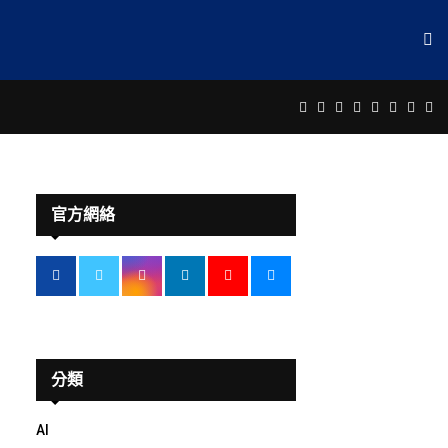
Facebook
Twitter
Instagram
Linkedin
Youtube
Email
Rss
Te
官方網絡
分類
AI