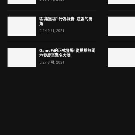
區塊鏈用戶行為報告: 遊戲的視
角
24 9 月, 2021
GameFi的正式登場! 從默默無聞
地發展至聲名大噪
27 8 月, 2021