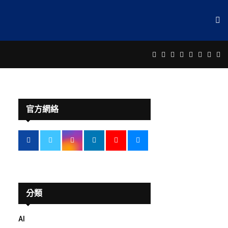
Facebook
Twitter
Instagram
Linkedin
Youtube
Email
Rss
Te
官方網絡
分類
AI