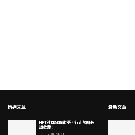
精選文章
最新文章
NFT社群68個術語，行走幣圈必
讀收藏！
30 9 月, 2021