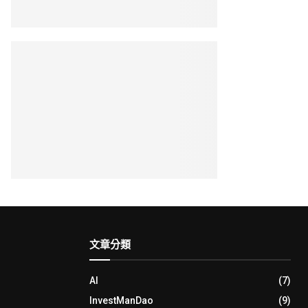
文章分類
AI
(7)
InvestManDao
(9)