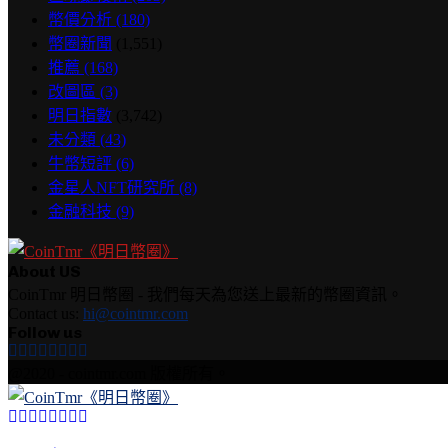
幣價分析
(180)
幣圈新聞
(1,551)
推薦
(168)
改圖區
(3)
明日指數
(3,742)
未分類
(43)
牛幣短評
(6)
金星人NFT研究所
(8)
金融科技
(9)
About US
CoinTmr 明日幣圈 - 我們每天為您送上最新的幣圈資訊。
Contact us:
hi@cointmr.com
Follow us
Facebook
Twitter
Instagram
Linkedin
Youtube
Email
Rss
Telegram
@2020 - cointmr.com 版權所有。
Facebook
Twitter
Instagram
Linkedin
Youtube
Email
Rss
Telegram