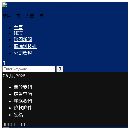
幣圈一天，人間一年
主頁
NFT
幣圈新聞
區塊鏈技術
公司發報
Search
for:
Search
7 8 月, 2026
關於我們
廣告查詢
聯絡我們
條款條件
投稿
Facebook
Twitter
Instagram
Linkedin
Youtube
Email
Rss
Telegram