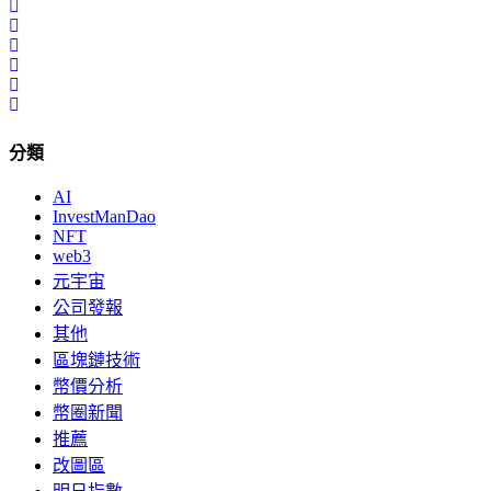
分類
AI
InvestManDao
NFT
web3
元宇宙
公司發報
其他
區塊鏈技術
幣價分析
幣圈新聞
推薦
改圖區