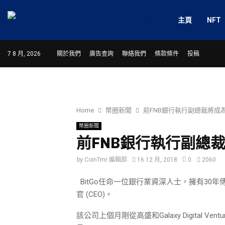
主頁
NFT
7 8 月, 2026
關於我們
廣告查詢
聯絡我們
條款條件
投稿
Home
幣圈新聞
前FNB銀行執行副總裁將成為Bit
幣圈新聞
前FNB銀行執行副總裁將成
by
CoinTmr 編輯部
16 12 月, 2018
0
2060
BitGo任命一位銀行業資深人士，擁有30年傳
官 (CEO)。
該公司上個月剛從高盛和Galaxy Digital V