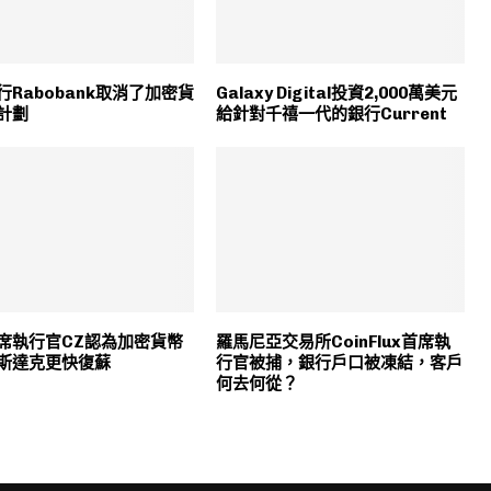
行Rabobank取消了加密貨
Galaxy Digital投資2,000萬美元
計劃
給針對千禧一代的銀行Current
席執行官CZ認為加密貨幣
羅馬尼亞交易所CoinFlux首席執
斯達克更快復蘇
行官被捕，銀行戶口被凍結，客戶
何去何從？