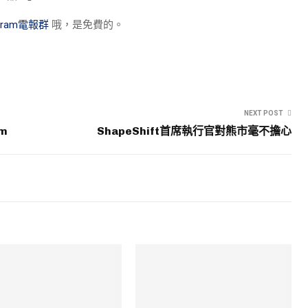
egram電報群
哦，是免費的。
NEXT POST
pm
ShapeShift首席執行官對熊市毫不擔心