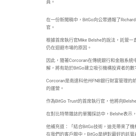
員。
在一份新聞稿中，BitGo向公眾通報了Richard 
官。
根據首席執行官Mike Belshe的說法，
仍在迴避市場的原因。
因此，隨著Corcoran在傳統銀行和金融
解，將有助於BitGo建立吸引機構投資者的
Corcoran是南達科他州FNB銀行財富管
的運營。
作為BitGo Trust的首席執行官，他將向Be
在對比特幣雜誌的單獨採訪中，Belshe表示，Co
他補充道：「結合BitGo技術，迪克帶來
在我們的客戶眼中，BitGo是絕對最好的託