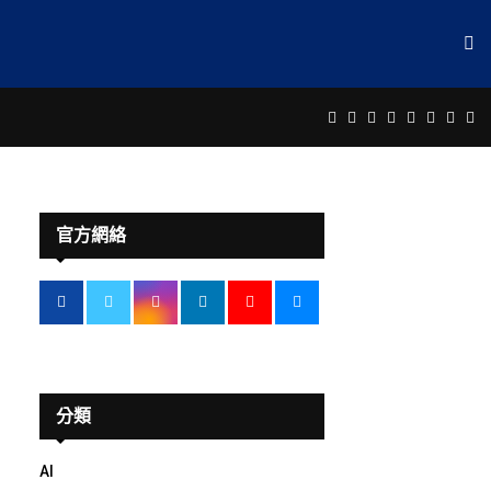
Facebook
Twitter
Instagram
Linkedin
Youtube
Email
Rss
Te
官方網絡
分類
AI