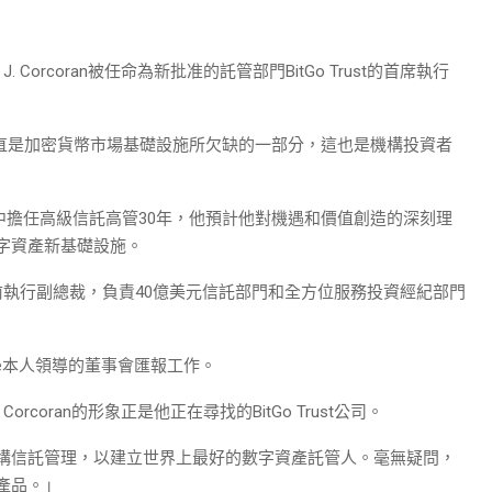
J. Corcoran被任命為新批准的託管部門BitGo Trust的首席執行
託管一直是加密貨幣市場基礎設施​​所欠缺的一部分，這也是機構投資者
系統中擔任高級信託高管30年，他預計他對機遇和價值創造的深刻理
數字資產新基礎設施。
理的前執行副總裁，負責40億美元信託部門和全方位服務投資經紀部門
lshe本人領導的董事會匯報工作。
rcoran的形象正是他正在尋找的BitGo Trust公司。
了機構信託管理，以建立世界上最好的數字資產託管人。毫無疑問，
管產品。」