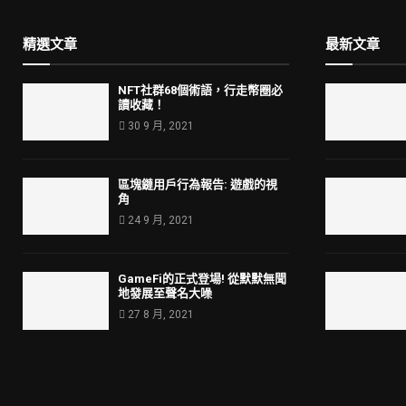
精選文章
最新文章
NFT社群68個術語，行走幣圈必
讀收藏！
30 9 月, 2021
區塊鏈用戶行為報告: 遊戲的視
角
24 9 月, 2021
GameFi的正式登場! 從默默無聞
地發展至聲名大噪
27 8 月, 2021