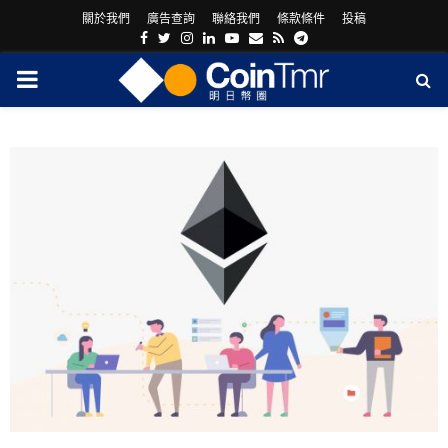
關於我們
廣告查詢
聯絡我們
條款條件
投稿
Facebook
Twitter
Instagram
Linkedin
Youtube
Email
Rss
Telegram
PRIMARY
MENU
ram