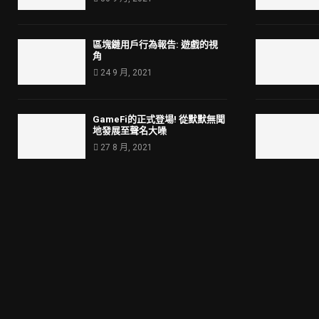
區塊鏈用戶行為報告: 遊戲的視
角
24 9 月, 2021
GameFi的正式登場! 從默默無聞
地發展至聲名大噪
27 8 月, 2021