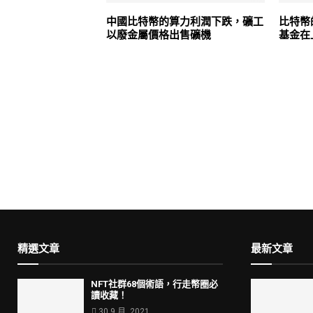
中國比特幣的算力利潤下跌，礦工
比特幣的
以廢金屬價格出售礦機
基金在
精選文章
最新文章
NFT社群68個術語，行走幣圈必
讀收藏！
30 9 月, 2021