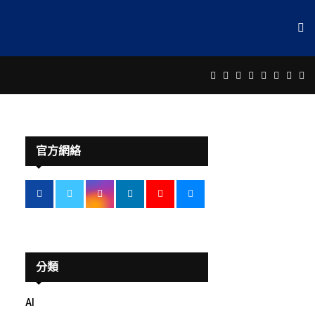
Facebook
Twitter
Instagram
Linkedin
Youtube
Email
Rss
Te
官方網絡
分類
AI