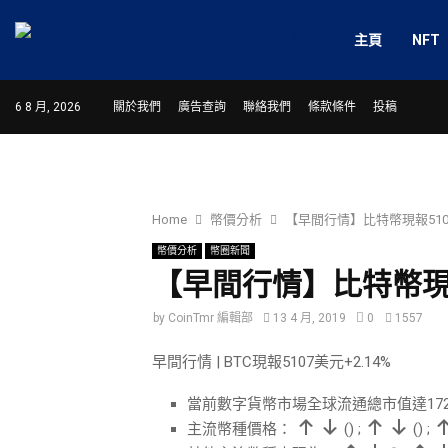
主頁
NFT
6 8 月, 2026
關於我們
廣告查詢
聯絡我們
條款條件
投稿
Home
幣價分析
【早間行情】比特幣現報5107美
幣價分析
幣圈新聞
【早間行情】比特幣現報5
by
CoinTmr 編輯部
13 4 月, 2019
0
1557
早間行情 | BTC現報5107美元+2.14%
當前數字貨幣市場全球流通總市值達172
主流幣種價格：
(
)
;
(
)
;