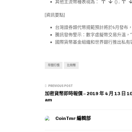
其他主流幣種表現為：
(
)
;
[資訊要點]
台灣證券類代幣規範預計將於6月發布
騰訊發佈警示：數字虛擬幣交易升溫，“
國際貨幣基金組織和世界銀行推出私有
早間行情
比特幣
PREVIOUS POST
加密貨幣即時報價 – 2019 年 4 月 13 日 10
am
CoinTmr 編輯部