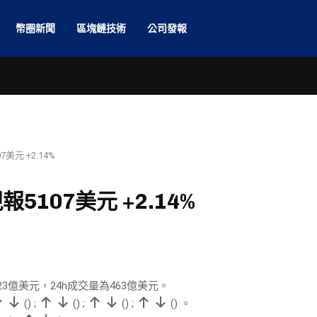
幣圈新聞
區塊鏈技術
公司發報
元 +2.14%
107美元 +2.14%
3億美元，24h成交量為463億美元。
(
)
;
(
)
;
(
)
;
(
)
。