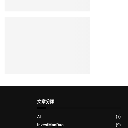
文章分類
AI
(7)
InvestManDao
(9)