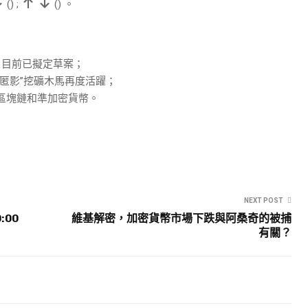
(
)
;
(
)
。
，目前已擬定草案；
匿影”挖礦木馬再度活躍；
區塊鏈和準加密貨幣。
NEXT POST
:00
維基解密，加密貨幣市場下跌與阿桑奇的被捕
有關？