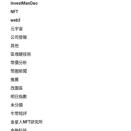
InvestManDao
NFT
web3
元宇宙
公司發報
其他
區塊鏈技術
幣價分析
幣圈新聞
推薦
改圖區
明日指數
未分類
牛幣短評
金星人NFT研究所
金融科技