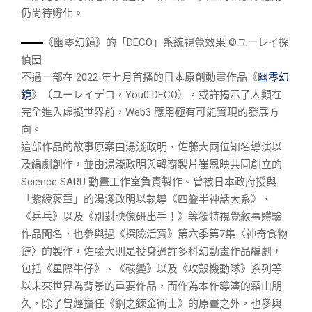
仍尚待孵化。
《幽零幻鏡》的「DECO」系統視覺效果 ©ユーレイ探
偵団
不過一部在 2022 年七月首播的日本原創動畫作品《
幽零幻
鏡
》（ユーレイデコ，You0 DECO），或許揭示了人類在
完全進入虛擬世界前，Web3 應用極有可能實現的發展方
向。
這部作品的故事原案由湯淺政明、佐藤大兩位知名導演以
及編劇創作，並由湯淺政明與韓裔製片崔恩映共同創立的
Science SARU 動畫工作室負責製作。曾被日本政府授與
「紫綬褒章」的湯淺政明以執導《四疊半神話大系》、
《乒乓》以及《別對映像研出手！》等獨特視覺敘事體驗
作品聞名，也參與過《探險活寶》第六季第7集〈神奇食物
鏈〉的製作，佐藤大則是投身過許多科幻動畫作品編劇，
包括《星際牛仔》、《碳變》以及《攻殼機動隊》系列等
以未來世界為背景的重要作品，而作為本作導演的霜山朋
久，除了曾經擔任《鋼之鍊金術士》的原畫之外，也參與