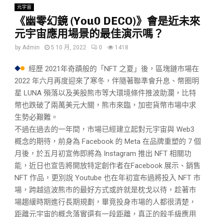
元宇宙
《幽零幻鏡 (You0 DECO)》會是近未來
元宇宙應用場景的最佳演示嗎？
by
Admin
5 10 月, 2022
0
1418
經歷 2021年奇蹟般的「NFT 之夏」後，區塊鏈市場在
2022 年六月再度迎來了寒冬，伴隨著聯準會升息、幣圈明
星 LUNA 殞落以及美股熊市等大環境條件推波助瀾，比特
幣也跌破了兩萬美元大關，熊市來臨，加密貨幣市場中求
生勢必艱難。
不過在過去的一年間，市場已經建立起對元宇宙與 Web3
概念的期待，前身為 Facebook 的 Meta 在品牌重塑的 7 個
月後，於五月初宣佈即將為 Instagram 推出 NFT 相關功
能，近日也宣告將開放特定創作者在Facebook 展示、銷售
NFT 作品，更別說 Youtube 也在年初宣布過將投入 NFT 市
場，跨越這波熊市的最好方式或許就是枕戈以待，趁著市
場趨緩時期進行長期規劃，畢竟投身市場的人都很清楚，
距離元宇宙的概念落實還有一段距離，真正的殺手級應用