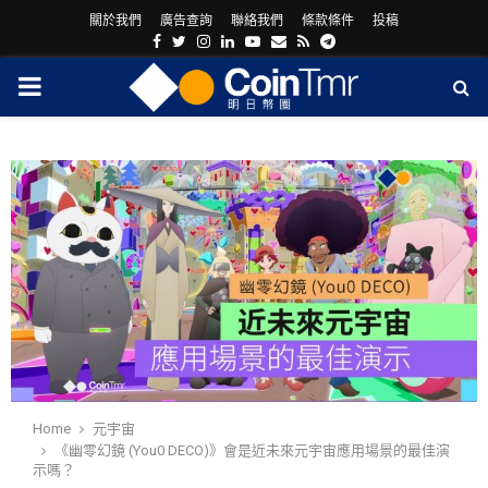
關於我們
廣告查詢
聯絡我們
條款條件
投稿
Facebook
Twitter
Instagram
Linkedin
Youtube
Email
Rss
Telegram
PRIMARY
MENU
ram
Home
元宇宙
《幽零幻鏡 (You0 DECO)》會是近未來元宇宙應用場景的最佳演
示嗎？