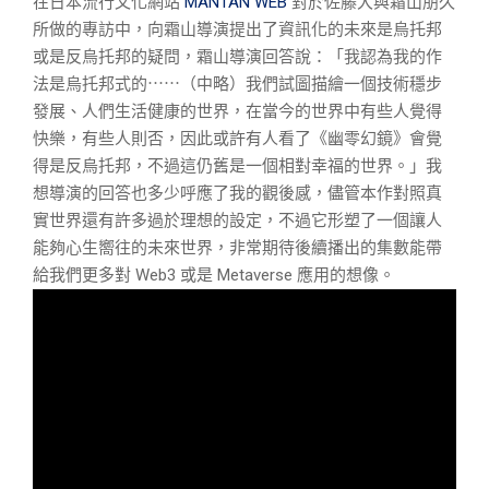
在日本流行文化網站
MANTAN WEB
對於佐藤大與霜山朋久
所做的專訪中，向霜山導演提出了資訊化的未來是烏托邦
或是反烏托邦的疑問，霜山導演回答說：「我認為我的作
法是烏托邦式的⋯⋯（中略）我們試圖描繪一個技術穩步
發展、人們生活健康的世界，在當今的世界中有些人覺得
快樂，有些人則否，因此或許有人看了《幽零幻鏡》會覺
得是反烏托邦，不過這仍舊是一個相對幸福的世界。」我
想導演的回答也多少呼應了我的觀後感，儘管本作對照真
實世界還有許多過於理想的設定，不過它形塑了一個讓人
能夠心生嚮往的未來世界，非常期待後續播出的集數能帶
給我們更多對 Web3 或是 Metaverse 應用的想像。