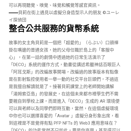
可以再現聽覺、嗅覺、味覺和觸覺等感官資訊。
貝莉在街上遇見以虛擬分身造型示人的朋友 ©ユーレ
イ探偵団
整合公共服務的貨幣系統
故事的女主角貝莉是一個把「超愛的」（らぶい）口頭禪
掛在嘴邊的普通女孩，她的父母任職於島上的「客服中
心」，在第一話的劇情中透過她的日常生活演示了
「DECO」系統的運作方式，動畫從講述希臘神話百眼巨人
「阿耳戈斯」的改編故事開場，改編過的故事版本有點像
是在影射監控使用者一舉一動的社交平台巨頭們，不過這
是我擅自解讀就是了。接著貝莉課堂上的老師開始講解
「湯姆索亞島」的發展史，在這個未來都市裡學生們不需
要親自到學校上課，而是進入「DECO」生成的 AR 環境便
可以與老師以及同學們即時互動，當然，在這個虛擬環境
中你也可以選擇喜愛的「Avatar 」虛擬分身形象出席，看
到這裡是不是覺得有點 PFP NFTs 的 Web3 應用意味在？
「DECO」的功能當然不只如此，要是你高興，甚至還可以