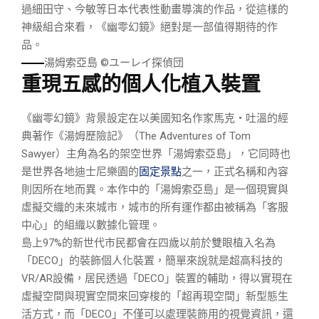
過細田守、今敏等日本代表性動畫導演的作品，從這樣的
神級組合來看，《幽零幻鏡》絕對是一部值得期待的作
品。
湯姆索亞島 ©ユーレイ探偵団
重現五感的個人化植入裝置
《幽零幻鏡》背景設定在以美國知名作家馬克・吐溫的經
典著作《湯姆歷險記》（The Adventures of Tom
Sawyer）主角為名的架空世界「湯姆索亞島」，它同時也
是世界各地迪士尼樂園的
固定景點
之一，正式名稱和內容
則因所在地而異。本作中的「湯姆索亞島」是一個現實與
虛擬交織的未來城市，城市的所有運作都由被稱為「客服
中心」的組織以數據化管理。
島上97%的新世代市民都會在四歲以前於雙眼植入名為
「DECO」的裝飾個人化裝置，簡單來說就是超高科技的
VR/AR設備，居民透過「DECO」裝置的輔助，得以實現在
虛擬空間與現實空間來回穿梭的「超再現空間」新型態生
活方式，而「DECO」不僅可以處理裝飾用的視覺資訊，還