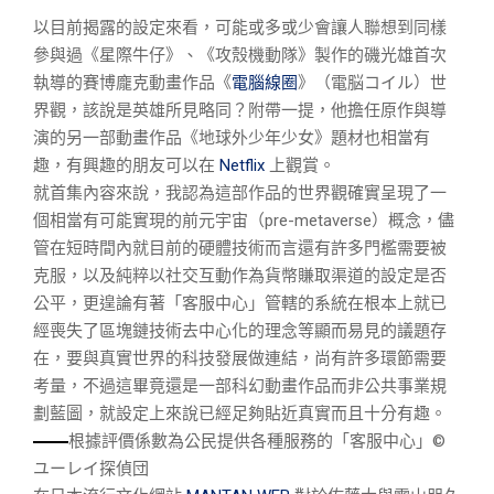
以目前揭露的設定來看，可能或多或少會讓人聯想到同樣
參與過《星際牛仔》、《攻殼機動隊》製作的磯光雄首次
執導的賽博龐克動畫作品《
電腦線圈
》（電脳コイル）世
界觀，該說是英雄所見略同？附帶一提，他擔任原作與導
演的另一部動畫作品《地球外少年少女》題材也相當有
趣，有興趣的朋友可以在
Netflix
上觀賞。
就首集內容來說，我認為這部作品的世界觀確實呈現了一
個相當有可能實現的前元宇宙（pre-metaverse）概念，儘
管在短時間內就目前的硬體技術而言還有許多門檻需要被
克服，以及純粹以社交互動作為貨幣賺取渠道的設定是否
公平，更遑論有著「客服中心」管轄的系統在根本上就已
經喪失了區塊鏈技術去中心化的理念等顯而易見的議題存
在，要與真實世界的科技發展做連結，尚有許多環節需要
考量，不過這畢竟還是一部科幻動畫作品而非公共事業規
劃藍圖，就設定上來說已經足夠貼近真實而且十分有趣。
根據評價係數為公民提供各種服務的「客服中心」©
ユーレイ探偵団