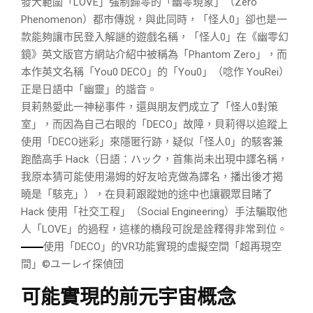
發大範圍「LOVE」強制歸零的「幽零現象」（Zero
Phenomenon）都市傳說，與此同時，「怪人0」卻也是一
款能夠讓市民登入解謎的遊戲名稱，「怪人0」在《幽零幻
鏡》英文版官方網站介紹中被稱為「Phantom Zero」，而
本作英文名稱「You0 DECO」的「You0」（唸作 YouRei）
正是日語中「幽靈」的諧音。
貝莉熱愛此一神秘事件，還與朋友們成立了「怪人0對策
室」，而因為自己右眼的「DECO」故障，貝莉得以追蹤上
使用「DECO迷彩」來隱匿行跡，疑似「怪人0」的駭客兼
跑酷高手 Hack（日語：ハック，首集尚未出現中譯名稱，
我原本猜可能使用湯姆的好友哈克做為譯名，播出後才揭
曉是「駭克」），在貝莉跟蹤她的途中也讓觀眾目睹了
Hack 使用「社交工程」（Social Engineering）手法騙取他
人「LOVE」的過程，這樣的橋段可說是詮釋得非常到位。
使用「DECO」的VR功能實現的虛擬空間「超再現空
間」©ユーレイ探偵団
可能實現的前元宇宙概念