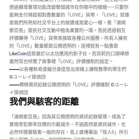
透過擴增實境功能改變整個城市在你眼中的樣貌——只要你
能夠支付得起相對應數量的「LOVE」貨幣，「LOVE」就像
是我們所熟知社交平台上的按讚或是愛心一樣，是「湯姆
索亞島」居民社交互動中極為重要的一環，島民透過相互
評價賺得「LOVE」貨幣來換取各種公共服務，所有人擁有
的「LOVE」數量都是公開透明的，這裡就有一點像是
LikeCoin
這款基於以太坊應用的影子在，而貝莉的口頭禪想
當然耳也呼應了故事裡「LOVE」評價機制的設定。
以各種新奇虛擬分身造型出席線上課程教學的學生們
©ユーレイ探偵団
標榜資訊紀錄公開透明的「LOVE」評價機制 ©ユーレ
イ探偵団
我們與駭客的距離
「湯姆索亞島」因為其公開透明的資訊紀錄管理，成為了
實現零犯罪率目標的示範城市，不過既然是資訊城市，也
必然伴隨著駭客一般的存在，島上盛傳著由「怪人0」所引