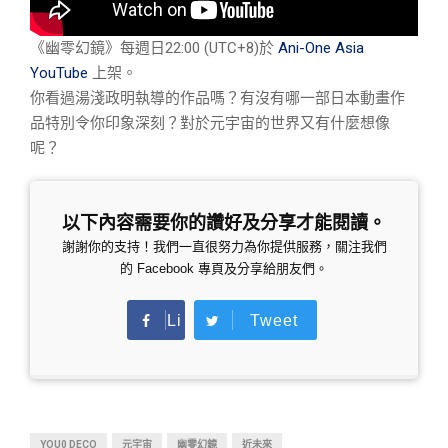
《幽零幻鏡》每週日22:00 (UTC+8)於
Ani-One Asia
YouTube
上架。
你看過湯淺政明執導的作品嗎？有沒有哪一部日本動畫作
品特別令你印象深刻？對於元宇宙的世界又有什麼想像
呢？
以下內容需要你的讚好及分享才能閱讀。
謝謝你的支持！我們一直很努力為你提供服務，關注我們
的 Facebook 專頁及分享給朋友們。
Li
Tweet
ke
YOU0 DECO
元宇宙
幽零幻鏡
近未來